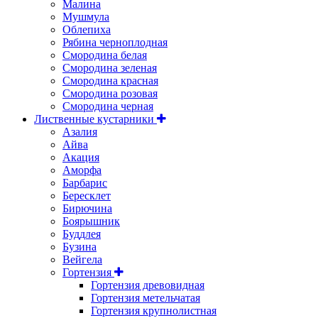
Малина
Мушмула
Облепиха
Рябина черноплодная
Смородина белая
Смородина зеленая
Смородина красная
Смородина розовая
Смородина черная
Лиственные кустарники
Азалия
Айва
Акация
Аморфа
Барбарис
Бересклет
Бирючина
Боярышник
Буддлея
Бузина
Вейгела
Гортензия
Гортензия древовидная
Гортензия метельчатая
Гортензия крупнолистная