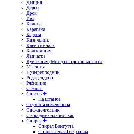
Дейция
Дерен
Дрок
Ива
Калина
Карагана
Керрия
Кизильник
Клен гиннала
Кольквиция
Лапчатка
Луизеания (Миндаль трехлопастный)
Магония
Пузыреплодник
Рододендрон
Рябинник
Самшит
Сирень
На штамбе
Скумпия кожевенная
Снежноягодник
Смородина альпийская
Спирея
Спирея Вангутта
Спирея серая Грефшейм