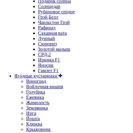
Подарок солнца
Солнцедар
Рубиновое сердце
Грэй Белл
Чарльстон Грэй
Рафинад
Сахарная вата
Лунный
Сюрприз
Золотой малыш
СРД-2
Иринка F1
Яносик
Гамлет F1
Ягодные кустарники
Виноград
Войлочная вишня
Голубика
Ежевика
Жимолость
Земляника
Ирга
Йошта
Клюква
Крыжовник