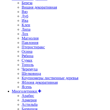
Береза
Вишня декоративная
Вяз
Дуб
Ива
Клен
Липа
Лох
Магнолия
Павлония
Птеростиракс
Осина
Рябина
Сумах
Тополь
Черемуха
Шелковица
Крупномеры лиственные деревья
Яблоня декоративная
Ясень
Многолетники
Арабис
Армерия
Астильбa
Барвинок