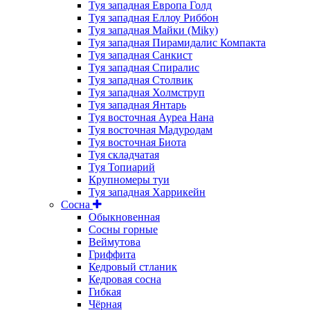
Туя западная Европа Голд
Туя западная Еллоу Риббон
Туя западная Майки (Miky)
Туя западная Пирамидалис Компакта
Туя западная Санкист
Туя западная Спиралис
Туя западная Столвик
Туя западная Холмструп
Туя западная Янтарь
Туя восточная Ауреа Нана
Туя восточная Мадуродам
Туя восточная Биота
Туя складчатая
Туя Топиарий
Крупномеры туи
Туя западная Харрикейн
Сосна
Обыкновенная
Сосны горные
Веймутова
Гриффита
Кедровый стланик
Кедровая сосна
Гибкая
Чёрная