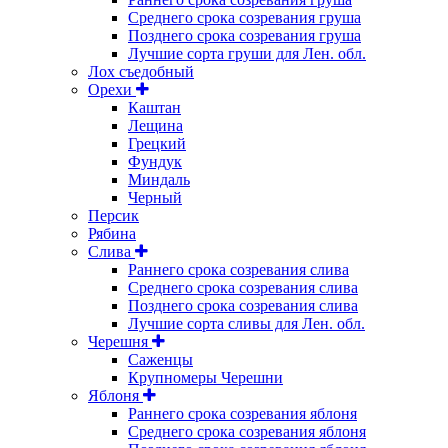
Среднего срока созревания груша
Позднего срока созревания груша
Лучшие сорта груши для Лен. обл.
Лох съедобный
Орехи
Каштан
Лещина
Грецкий
Фундук
Миндаль
Черный
Персик
Рябина
Слива
Раннего срока созревания слива
Среднего срока созревания слива
Позднего срока созревания слива
Лучшие сорта сливы для Лен. обл.
Черешня
Саженцы
Крупномеры Черешни
Яблоня
Раннего срока созревания яблоня
Среднего срока созревания яблоня