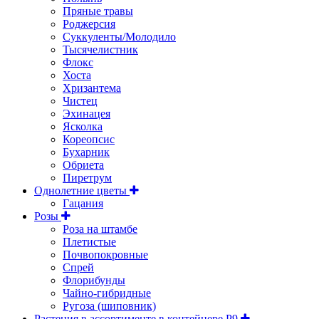
Пряные травы
Роджерсия
Суккуленты/Молодило
Тысячелистник
Флокс
Хоста
Хризантема
Чистец
Эхинацея
Ясколка
Кореопсис
Бухарник
Обриета
Пиретрум
Однолетние цветы
Гацания
Розы
Роза на штамбе
Плетистые
Почвопокровные
Спрей
Флорибунды
Чайно-гибридные
Ругоза (шиповник)
Растения в ассортименте в контейнере P9