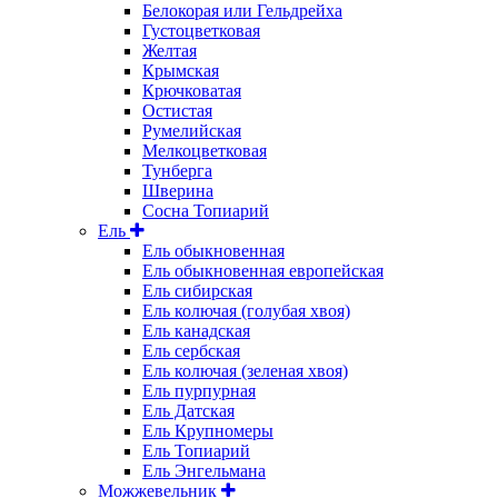
Белокорая или Гельдрейха
Густоцветковая
Желтая
Крымская
Крючковатая
Остистая
Румелийская
Мелкоцветковая
Тунберга
Шверина
Сосна Топиарий
Ель
Ель обыкновенная
Ель обыкновенная европейская
Ель сибирская
Ель колючая (голубая хвоя)
Ель канадская
Ель сербская
Ель колючая (зеленая хвоя)
Ель пурпурная
Ель Датская
Ель Крупномеры
Ель Топиарий
Ель Энгельмана
Можжевельник