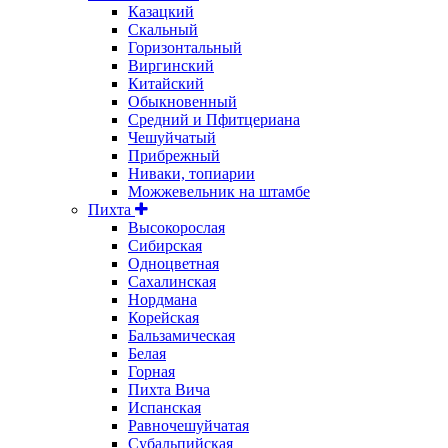
Казацкий
Скальный
Горизонтальный
Виргинский
Китайский
Обыкновенный
Средний и Пфитцериана
Чешуйчатый
Прибрежный
Ниваки, топиарии
Можжевельник на штамбе
Пихта
Высокорослая
Сибирская
Одноцветная
Сахалинская
Нордмана
Корейская
Бальзамическая
Белая
Горная
Пихта Вича
Испанская
Равночешуйчатая
Субальпийская