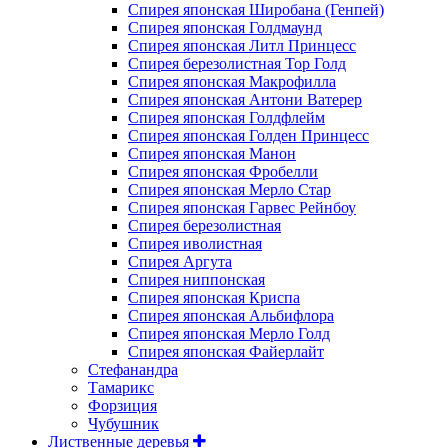
Спирея японская Широбана (Генпей)
Спирея японская Голдмаунд
Спирея японская Литл Принцесс
Спирея березолистная Тор Голд
Спирея японская Макрофилла
Спирея японская Антони Ватерер
Спирея японская Голдфлейм
Спирея японская Голден Принцесс
Спирея японская Манон
Спирея японская Фробелли
Спирея японская Мерло Стар
Спирея японская Гарвес Рейнбоу
Спирея березолистная
Спирея иволистная
Спирея Аргута
Спирея ниппонская
Спирея японская Криспа
Спирея японская Альбифлора
Спирея японская Мерло Голд
Спирея японская Файерлайт
Стефанандра
Тамарикс
Форзиция
Чубушник
Лиственные деревья