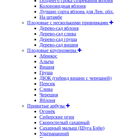
Позднего срока созревания яблоня
Колоновидная яблоня
Лучшие сорта яблонь для Лен. обл.
На штамбе
Плодовые с несколькими прививками
Дерево-сад яблоня
Дерево-сад слива
Дерево-сад груша
Дерево-сад вишня
Плодовые крупномеры
Абрикос
Алыча
Вишня
Груша
ДЮК (гибрид вишни с черешней)
Персик
Слива
Черешня
Яблоня
Привитые арбузы
Огонёк
Сибирские огни
Скороспелый сахарный
Сахарный малыш (Шуга Бэби)
Ультраранний