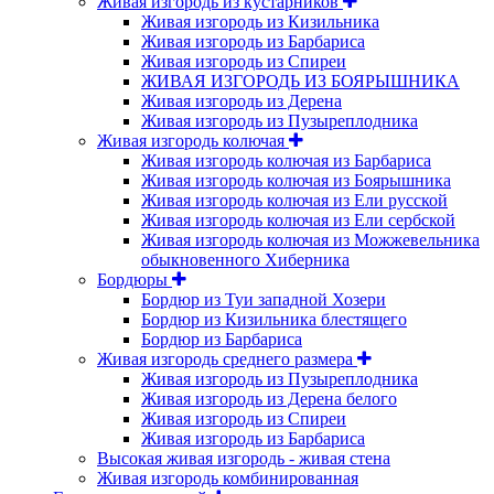
Живая изгородь из кустарников
Живая изгородь из Кизильника
Живая изгородь из Барбариса
Живая изгородь из Спиреи
ЖИВАЯ ИЗГОРОДЬ ИЗ БОЯРЫШНИКА
Живая изгородь из Дерена
Живая изгородь из Пузыреплодника
Живая изгородь колючая
Живая изгородь колючая из Барбариса
Живая изгородь колючая из Боярышника
Живая изгородь колючая из Ели русской
Живая изгородь колючая из Ели сербской
Живая изгородь колючая из Можжевельника
обыкновенного Хиберника
Бордюры
Бордюр из Туи западной Хозери
Бордюр из Кизильника блестящего
Бордюр из Барбариса
Живая изгородь среднего размера
Живая изгородь из Пузыреплодника
Живая изгородь из Дерена белого
Живая изгородь из Спиреи
Живая изгородь из Барбариса
Высокая живая изгородь - живая стена
Живая изгородь комбинированная