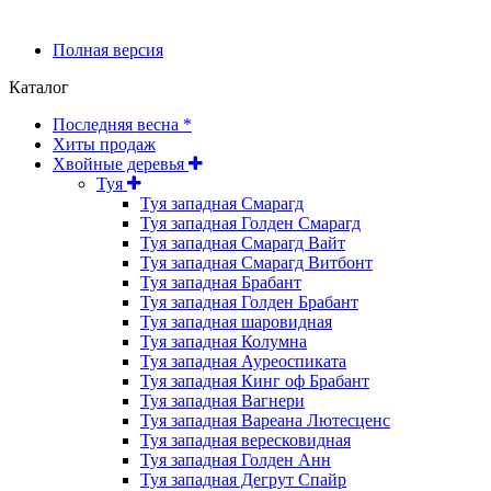
Полная версия
Каталог
Последняя весна *
Хиты продаж
Хвойные деревья
Туя
Туя западная Смарагд
Туя западная Голден Смарагд
Туя западная Смарагд Вайт
Туя западная Смарагд Витбонт
Туя западная Брабант
Туя западная Голден Брабант
Туя западная шаровидная
Туя западная Колумна
Туя западная Ауреоспиката
Туя западная Кинг оф Брабант
Туя западная Вагнери
Туя западная Вареана Лютесценс
Туя западная вересковидная
Туя западная Голден Анн
Туя западная Дегрут Спайр