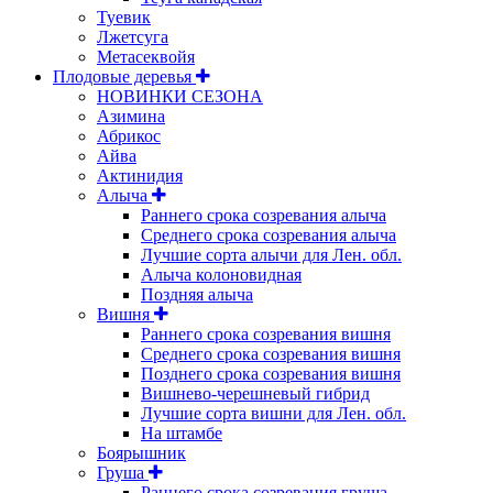
Туевик
Лжетсуга
Метасеквойя
Плодовые деревья
НОВИНКИ СЕЗОНА
Азимина
Абрикос
Айва
Актинидия
Алыча
Раннего срока созревания алыча
Среднего срока созревания алыча
Лучшие сорта алычи для Лен. обл.
Алыча колоновидная
Поздняя алыча
Вишня
Раннего срока созревания вишня
Среднего срока созревания вишня
Позднего срока созревания вишня
Вишнево-черешневый гибрид
Лучшие сорта вишни для Лен. обл.
На штамбе
Боярышник
Груша
Раннего срока созревания груша