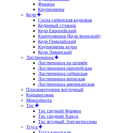
Фразера
Крупномеры
Кедр
Сосна сибирская кедровая
Кедровый стланик
Кедр Европейский
Криптомерия (Кедр японский)
Кедр Гималайский
Крупномеры кедра
Кедр Ливанский
Лиственница
Лиственница на штамбе
Лиственница европейская
Лиственница сибирская
Лиственница японская
Лиственница американская
Плосковеточник восточный
Кипарисовик
Микробиота
Тис
Тис средний Фармен
Тис средний Хикси
Тис ягодный Элегантиссима
Тсуга
Тсуга канадская