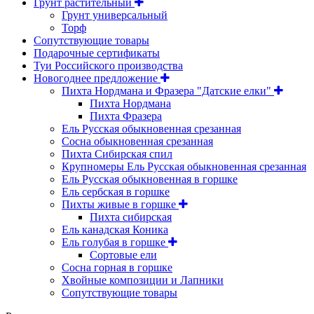
Грунт растительный
Грунт универсальный
Торф
Сопутствующие товары
Подарочные сертификаты
Туи Российского производства
Новогоднее предложение
Пихта Нордмана и Фразера "Датские елки"
Пихта Нордмана
Пихта Фразера
Ель Русская обыкновенная срезанная
Сосна обыкновенная срезанная
Пихта Сибирская спил
Крупномеры Ель Русская обыкновенная срезанная
Ель Русская обыкновенная в горшке
Ель сербская в горшке
Пихты живые в горшке
Пихта сибирская
Ель канадская Коника
Ель голубая в горшке
Сортовые ели
Сосна горная в горшке
Хвойные композиции и Лапники
Сопутствующие товары