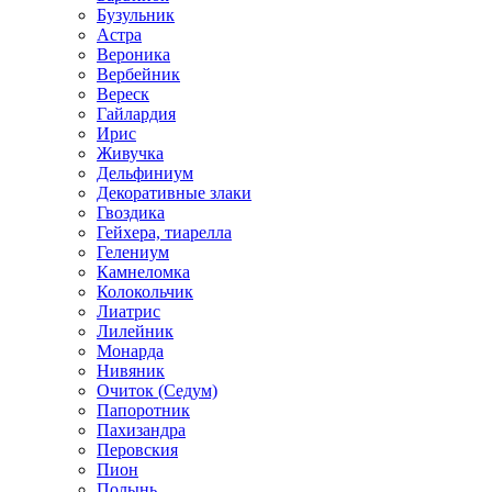
Бузульник
Астра
Вероника
Вербейник
Вереск
Гайлардия
Ирис
Живучка
Дельфиниум
Декоративные злаки
Гвоздика
Гейхера, тиарелла
Гелениум
Камнеломка
Колокольчик
Лиатрис
Лилейник
Монарда
Нивяник
Очиток (Седум)
Папоротник
Пахизандра
Перовския
Пион
Полынь