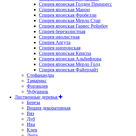
Спирея японская Голден Принцесс
Спирея японская Манон
Спирея японская Фробелли
Спирея японская Мерло Стар
Спирея японская Гарвес Рейнбоу
Спирея березолистная
Спирея иволистная
Спирея Аргута
Спирея ниппонская
Спирея японская Криспа
Спирея японская Альбифлора
Спирея японская Мерло Голд
Спирея японская Файерлайт
Стефанандра
Тамарикс
Форзиция
Чубушник
Лиственные деревья
Береза
Вишня декоративная
Вяз
Дуб
Ива
Клен
Липа