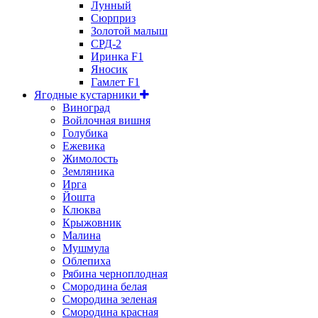
Лунный
Сюрприз
Золотой малыш
СРД-2
Иринка F1
Яносик
Гамлет F1
Ягодные кустарники
Виноград
Войлочная вишня
Голубика
Ежевика
Жимолость
Земляника
Ирга
Йошта
Клюква
Крыжовник
Малина
Мушмула
Облепиха
Рябина черноплодная
Смородина белая
Смородина зеленая
Смородина красная