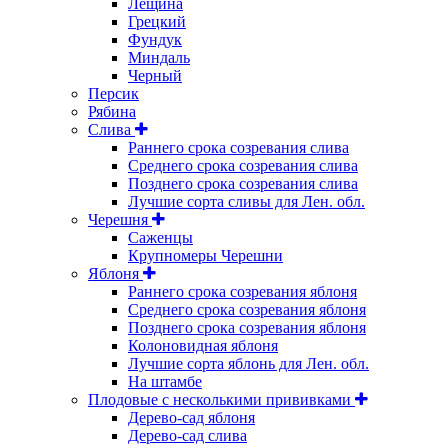
Лещина
Грецкий
Фундук
Миндаль
Черный
Персик
Рябина
Слива
Раннего срока созревания слива
Среднего срока созревания слива
Позднего срока созревания слива
Лучшие сорта сливы для Лен. обл.
Черешня
Саженцы
Крупномеры Черешни
Яблоня
Раннего срока созревания яблоня
Среднего срока созревания яблоня
Позднего срока созревания яблоня
Колоновидная яблоня
Лучшие сорта яблонь для Лен. обл.
На штамбе
Плодовые с несколькими прививками
Дерево-сад яблоня
Дерево-сад слива