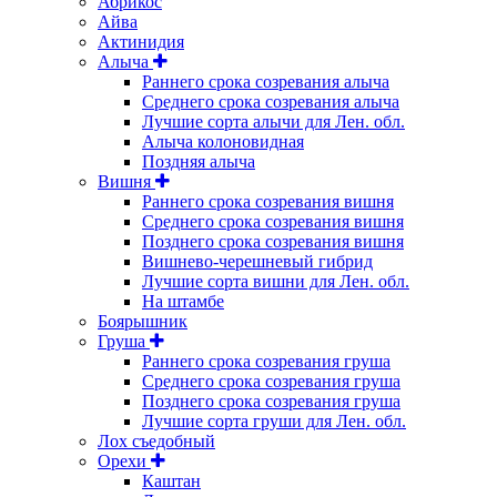
Абрикос
Айва
Актинидия
Алыча
Раннего срока созревания алыча
Среднего срока созревания алыча
Лучшие сорта алычи для Лен. обл.
Алыча колоновидная
Поздняя алыча
Вишня
Раннего срока созревания вишня
Среднего срока созревания вишня
Позднего срока созревания вишня
Вишнево-черешневый гибрид
Лучшие сорта вишни для Лен. обл.
На штамбе
Боярышник
Груша
Раннего срока созревания груша
Среднего срока созревания груша
Позднего срока созревания груша
Лучшие сорта груши для Лен. обл.
Лох съедобный
Орехи
Каштан