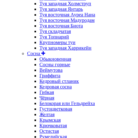
Туя западная Холмструп
Туя западная Янтарь
Туя восточная Ауреа Нана
Туя восточная Мадуродам
Туя восточная Биота
Туя складчатая
Туя Топиарий
Крупномеры туи
Туя западная Харрикейн
Сосна
Обыкновенная
Сосны горные
Веймутова
Гриффита
Кедровый стланик
Кедровая сосна
Гибкая
Чёрная
Белокорая или Гельдрейха
Густоцветковая
Желтая
Крымская
Крючковатая
Остистая
Румелийская