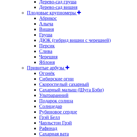
Дерево-сад груша
Дерево-сад вишня
Плодовые крупномеры
Абрикос
Алыча
Вишня
Груша
ДЮК (гибрид вишни с черешней)
Персик
Слива
Черешня
Яблоня
Привитые арбузы
Огонёк
Сибирские огни
Скороспелый сахарный
Сахарный малыш (Шуга Бэби)
Ультраранний
Подарок солнца
Солнцедар
Рубиновое сердце
Грэй Белл
Чарльстон Грэй
Рафинад
Сахарная вата