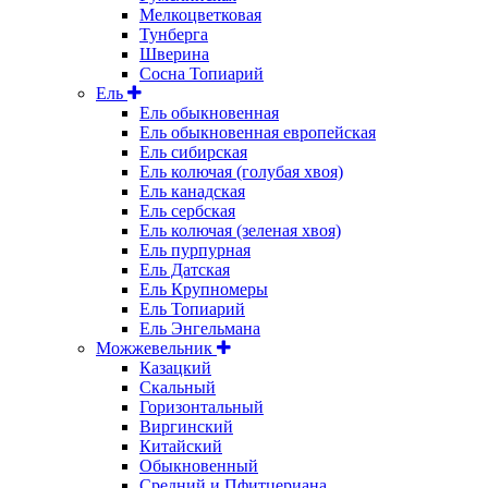
Мелкоцветковая
Тунберга
Шверина
Сосна Топиарий
Ель
Ель обыкновенная
Ель обыкновенная европейская
Ель сибирская
Ель колючая (голубая хвоя)
Ель канадская
Ель сербская
Ель колючая (зеленая хвоя)
Ель пурпурная
Ель Датская
Ель Крупномеры
Ель Топиарий
Ель Энгельмана
Можжевельник
Казацкий
Скальный
Горизонтальный
Виргинский
Китайский
Обыкновенный
Средний и Пфитцериана