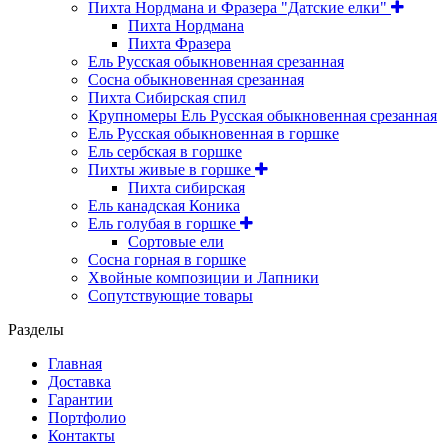
Пихта Нордмана и Фразера "Датские елки"
Пихта Нордмана
Пихта Фразера
Ель Русская обыкновенная срезанная
Сосна обыкновенная срезанная
Пихта Сибирская спил
Крупномеры Ель Русская обыкновенная срезанная
Ель Русская обыкновенная в горшке
Ель сербская в горшке
Пихты живые в горшке
Пихта сибирская
Ель канадская Коника
Ель голубая в горшке
Сортовые ели
Сосна горная в горшке
Хвойные композиции и Лапники
Сопутствующие товары
Разделы
Главная
Доставка
Гарантии
Портфолио
Контакты