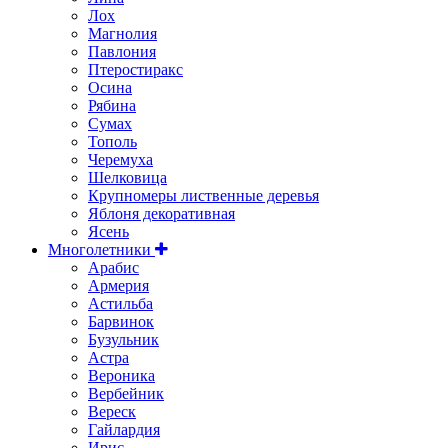
Лох
Магнолия
Павлония
Птеростиракс
Осина
Рябина
Сумах
Тополь
Черемуха
Шелковица
Крупномеры лиственные деревья
Яблоня декоративная
Ясень
Многолетники
Арабис
Армерия
Астильбa
Барвинок
Бузульник
Астра
Вероника
Вербейник
Вереск
Гайлардия
Ирис