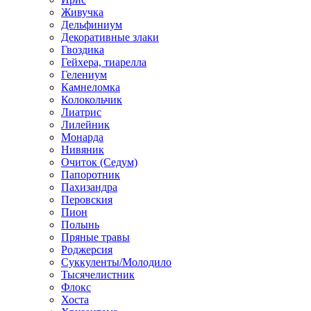
Живучка
Дельфиниум
Декоративные злаки
Гвоздика
Гейхера, тиарелла
Гелениум
Камнеломка
Колокольчик
Лиатрис
Лилейник
Монарда
Нивяник
Очиток (Седум)
Папоротник
Пахизандра
Перовския
Пион
Полынь
Пряные травы
Роджерсия
Суккуленты/Молодило
Тысячелистник
Флокс
Хоста