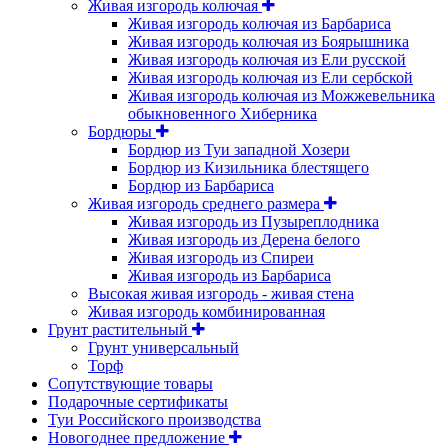
Живая изгородь колючая
Живая изгородь колючая из Барбариса
Живая изгородь колючая из Боярышника
Живая изгородь колючая из Ели русской
Живая изгородь колючая из Ели сербской
Живая изгородь колючая из Можжевельника
обыкновенного Хиберника
Бордюры
Бордюр из Туи западной Хозери
Бордюр из Кизильника блестящего
Бордюр из Барбариса
Живая изгородь среднего размера
Живая изгородь из Пузыреплодника
Живая изгородь из Дерена белого
Живая изгородь из Спиреи
Живая изгородь из Барбариса
Высокая живая изгородь - живая стена
Живая изгородь комбинированная
Грунт растительный
Грунт универсальный
Торф
Сопутствующие товары
Подарочные сертификаты
Туи Российского производства
Новогоднее предложение