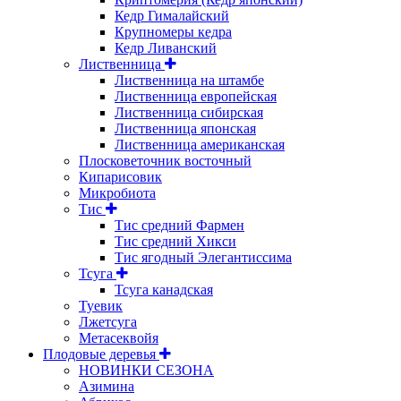
Кедр Гималайский
Крупномеры кедра
Кедр Ливанский
Лиственница
Лиственница на штамбе
Лиственница европейская
Лиственница сибирская
Лиственница японская
Лиственница американская
Плосковеточник восточный
Кипарисовик
Микробиота
Тис
Тис средний Фармен
Тис средний Хикси
Тис ягодный Элегантиссима
Тсуга
Тсуга канадская
Туевик
Лжетсуга
Метасеквойя
Плодовые деревья
НОВИНКИ СЕЗОНА
Азимина