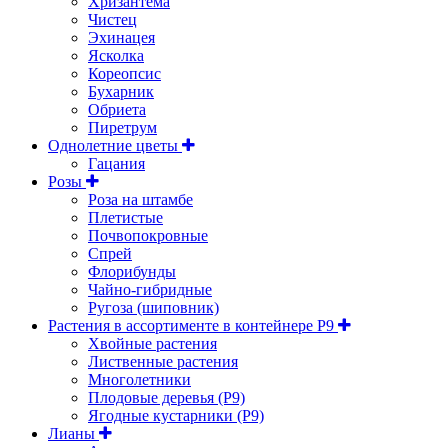
Хризантема
Чистец
Эхинацея
Ясколка
Кореопсис
Бухарник
Обриета
Пиретрум
Однолетние цветы
Гацания
Розы
Роза на штамбе
Плетистые
Почвопокровные
Спрей
Флорибунды
Чайно-гибридные
Ругоза (шиповник)
Растения в ассортименте в контейнере P9
Хвойные растения
Лиственные растения
Многолетники
Плодовые деревья (Р9)
Ягодные кустарники (Р9)
Лианы