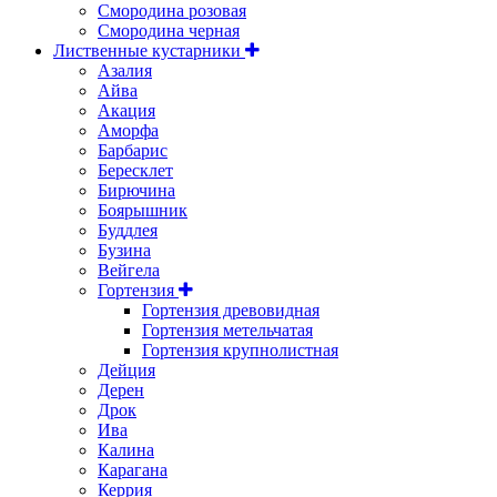
Смородина розовая
Смородина черная
Лиственные кустарники
Азалия
Айва
Акация
Аморфа
Барбарис
Бересклет
Бирючина
Боярышник
Буддлея
Бузина
Вейгела
Гортензия
Гортензия древовидная
Гортензия метельчатая
Гортензия крупнолистная
Дейция
Дерен
Дрок
Ива
Калина
Карагана
Керрия