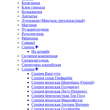
Кизильник
Клен гиннала
Кольквиция
Лапчатка
Луизеания (Миндаль трехлопастный)
Магония
Пузыреплодник
Рододендрон
Рябинник
Самшит
Сирень
На штамбе
Скумпия кожевенная
Снежноягодник
Смородина альпийская
Спирея
Спирея Вангутта
Спирея серая Грефшейм
Спирея японская Широбана (Генпей)
Спирея японская Голдмаунд
Спирея японская Литл Принцесс
Спирея березолистная Тор Голд
Спирея японская Макрофилла
Спирея японская Антони Ватерер
Спирея японская Голдфлейм