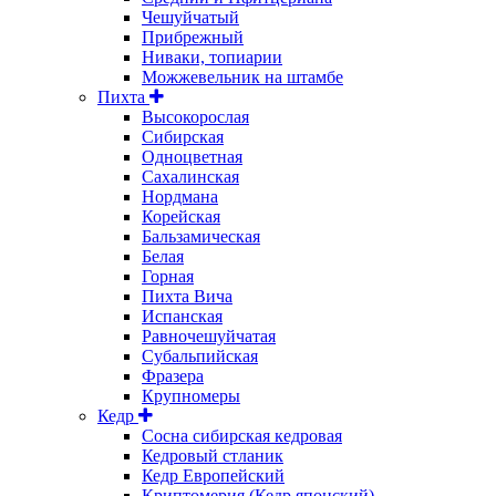
Чешуйчатый
Прибрежный
Ниваки, топиарии
Можжевельник на штамбе
Пихта
Высокорослая
Сибирская
Одноцветная
Сахалинская
Нордмана
Корейская
Бальзамическая
Белая
Горная
Пихта Вича
Испанская
Равночешуйчатая
Субальпийская
Фразера
Крупномеры
Кедр
Сосна сибирская кедровая
Кедровый стланик
Кедр Европейский
Криптомерия (Кедр японский)