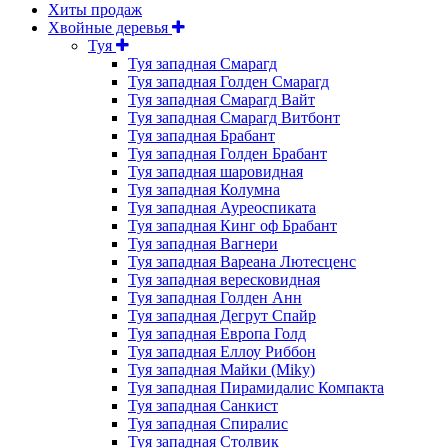
Хиты продаж
Хвойные деревья
Туя
Туя западная Смарагд
Туя западная Голден Смарагд
Туя западная Смарагд Вайт
Туя западная Смарагд Витбонт
Туя западная Брабант
Туя западная Голден Брабант
Туя западная шаровидная
Туя западная Колумна
Туя западная Ауреоспиката
Туя западная Кинг оф Брабант
Туя западная Вагнери
Туя западная Вареана Лютесценс
Туя западная вересковидная
Туя западная Голден Анн
Туя западная Дегрут Спайр
Туя западная Европа Голд
Туя западная Еллоу Риббон
Туя западная Майки (Miky)
Туя западная Пирамидалис Компакта
Туя западная Санкист
Туя западная Спиралис
Туя западная Столвик