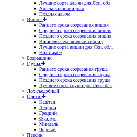
Лучшие сорта алычи для Лен. обл.
Алыча колоновидная
Поздняя алыча
Вишня
Раннего срока созревания вишня
Среднего срока созревания вишня
Позднего срока созревания вишня
Вишнево-черешневый гибрид
Лучшие сорта вишни для Лен. обл.
На штамбе
Боярышник
Груша
Раннего срока созревания груша
Среднего срока созревания груша
Позднего срока созревания груша
Лучшие сорта груши для Лен. обл.
Лох съедобный
Орехи
Каштан
Лещина
Грецкий
Фундук
Миндаль
Черный
Персик