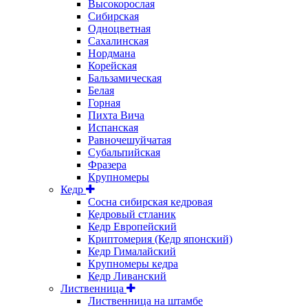
Высокорослая
Сибирская
Одноцветная
Сахалинская
Нордмана
Корейская
Бальзамическая
Белая
Горная
Пихта Вича
Испанская
Равночешуйчатая
Субальпийская
Фразера
Крупномеры
Кедр
Сосна сибирская кедровая
Кедровый стланик
Кедр Европейский
Криптомерия (Кедр японский)
Кедр Гималайский
Крупномеры кедра
Кедр Ливанский
Лиственница
Лиственница на штамбе