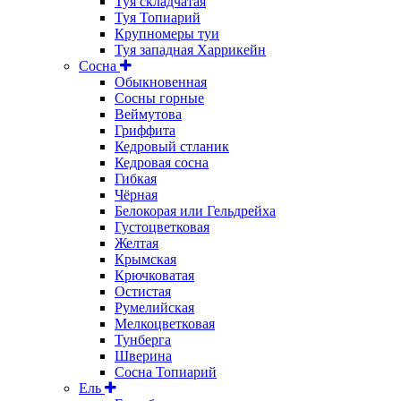
Туя складчатая
Туя Топиарий
Крупномеры туи
Туя западная Харрикейн
Сосна
Обыкновенная
Сосны горные
Веймутова
Гриффита
Кедровый стланик
Кедровая сосна
Гибкая
Чёрная
Белокорая или Гельдрейха
Густоцветковая
Желтая
Крымская
Крючковатая
Остистая
Румелийская
Мелкоцветковая
Тунберга
Шверина
Сосна Топиарий
Ель