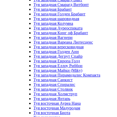
Туя западная Смарагд Витбонт
Туя западная Брабант
Туя западная Голден Брабант
Туя западная шаровидная
Туя западная Колумна
Туя западная Ауреоспиката
Туя западная Кинг оф Брабант
Туя западная Вагнери
Туя западная Вареана Лютесценс
Туя западная вересковидная
Туя западная Голден Анн
Туя западная Дегрут Спайр
Туя западная Европа Голд
Туя западная Еллоу Риббон
Туя западная Майки (Miky)
Туя западная Пирамидалис Компакта
Туя западная Санкист
Туя западная Спиралис
Туя западная Столвик
Туя западная Холмструп
Туя западная Янтарь
Туя восточная Ауреа Нана
Туя восточная Мадуродам
Туя восточная Биота