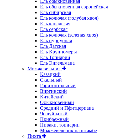
Ель обыкновенная
Ель обыкновенная европейская
Ель сибирская
Ель колючая (голубая хвоя)
Ель канадская
Ель сербская
Ель колючая (зеленая хвоя)
Ель пурпурная
Ель Датская
Ель Крупномеры
Ель Топиарий
Ель Энгельмана
Можжевельник
Казацкий
Скальный
Горизонтальный
Виргинский
Китайский
Обыкновенный
Средний и Пфитцериана
Чешуйчатый
Прибрежный
Ниваки, топиарии
Можжевельник на штамбе
Пихта