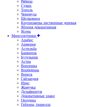
Рябина
Сумах
Тополь
Черемуха
Шелковица
Крупномеры лиственные деревья
Яблоня декоративная
Ясень
Многолетники
Арабис
Армерия
Астильбa
Барвинок
Бузульник
Астра
Вероника
Вербейник
Вереск
Гайлардия
Ирис
Живучка
Дельфиниум
Декоративные злаки
Гвоздика
Гейхера, тиарелла