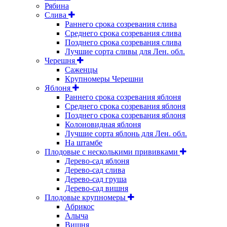
Рябина
Слива
Раннего срока созревания слива
Среднего срока созревания слива
Позднего срока созревания слива
Лучшие сорта сливы для Лен. обл.
Черешня
Саженцы
Крупномеры Черешни
Яблоня
Раннего срока созревания яблоня
Среднего срока созревания яблоня
Позднего срока созревания яблоня
Колоновидная яблоня
Лучшие сорта яблонь для Лен. обл.
На штамбе
Плодовые с несколькими прививками
Дерево-сад яблоня
Дерево-сад слива
Дерево-сад груша
Дерево-сад вишня
Плодовые крупномеры
Абрикос
Алыча
Вишня