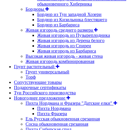
обыкновенного Хиберника
Бордюры
Бордюр из Туи западной Хозери
Бордюр из Кизильника блестящего
Бордюр из Барбариса
Живая изгородь среднего размера
Живая изгородь из Пузыреплодника
Живая изгородь из Дерена белого
Живая изгородь из Спиреи
Живая изгородь из Барбариса
Высокая живая изгородь - живая стена
Живая изгородь комбинированная
Грунт растительный
Грунт универсальный
Торф
Сопутствующие товары
Подарочные сертификаты
Туи Российского производства
Новогоднее предложение
Пихта Нордмана и Фразера "Датские елки"
Пихта Нордмана
Пихта Фразера
Ель Русская обыкновенная срезанная
Сосна обыкновенная срезанная
Пихта Сибирская спил