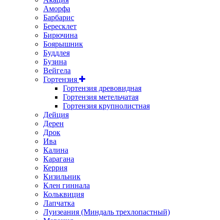
Аморфа
Барбарис
Бересклет
Бирючина
Боярышник
Буддлея
Бузина
Вейгела
Гортензия
Гортензия древовидная
Гортензия метельчатая
Гортензия крупнолистная
Дейция
Дерен
Дрок
Ива
Калина
Карагана
Керрия
Кизильник
Клен гиннала
Кольквиция
Лапчатка
Луизеания (Миндаль трехлопастный)