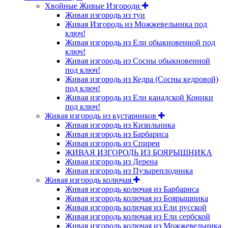
Хвойные Живые Изгороди
Живая изгородь из туи
Живая Изгородь из Можжевельника под
ключ!
Живая изгородь из Ели обыкновенной под
ключ!
Живая изгородь из Сосны обыкновенной
под ключ!
Живая изгородь из Кедра (Сосны кедровой)
под ключ!
Живая изгородь из Ели канадской Коники
под ключ!
Живая изгородь из кустарников
Живая изгородь из Кизильника
Живая изгородь из Барбариса
Живая изгородь из Спиреи
ЖИВАЯ ИЗГОРОДЬ ИЗ БОЯРЫШНИКА
Живая изгородь из Дерена
Живая изгородь из Пузыреплодника
Живая изгородь колючая
Живая изгородь колючая из Барбариса
Живая изгородь колючая из Боярышника
Живая изгородь колючая из Ели русской
Живая изгородь колючая из Ели сербской
Живая изгородь колючая из Можжевельника