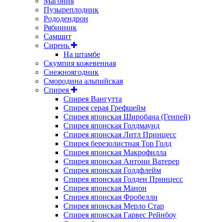
Магония
Пузыреплодник
Рододендрон
Рябинник
Самшит
Сирень
На штамбе
Скумпия кожевенная
Снежноягодник
Смородина альпийская
Спирея
Спирея Вангутта
Спирея серая Грефшейм
Спирея японская Широбана (Генпей)
Спирея японская Голдмаунд
Спирея японская Литл Принцесс
Спирея березолистная Тор Голд
Спирея японская Макрофилла
Спирея японская Антони Ватерер
Спирея японская Голдфлейм
Спирея японская Голден Принцесс
Спирея японская Манон
Спирея японская Фробелли
Спирея японская Мерло Стар
Спирея японская Гарвес Рейнбоу