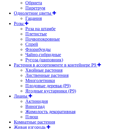
Обриета
Пиретрум
Однолетние цветы
Гацания
Розы
Роза на штамбе
Плетистые
Почвопокровные
Спрей
Флорибунды
Чайно-гибридные
Ругоза (шиповник)
Растения в ассортименте в контейнере P9
Хвойные растения
Лиственные растения
Многолетники
Плодовые деревья (Р9)
Ягодные кустарники (Р9)
Лианы
Актинидия
Виноград
Жимолость декоративная
Плющ
Комнатные растения
Живая изгородь