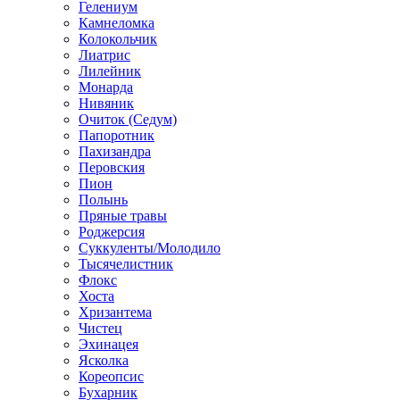
Гелениум
Камнеломка
Колокольчик
Лиатрис
Лилейник
Монарда
Нивяник
Очиток (Седум)
Папоротник
Пахизандра
Перовския
Пион
Полынь
Пряные травы
Роджерсия
Суккуленты/Молодило
Тысячелистник
Флокс
Хоста
Хризантема
Чистец
Эхинацея
Ясколка
Кореопсис
Бухарник