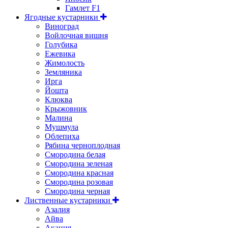
Гамлет F1
Ягодные кустарники
Виноград
Войлочная вишня
Голубика
Ежевика
Жимолость
Земляника
Ирга
Йошта
Клюква
Крыжовник
Малина
Мушмула
Облепиха
Рябина черноплодная
Смородина белая
Смородина зеленая
Смородина красная
Смородина розовая
Смородина черная
Лиственные кустарники
Азалия
Айва
Акация