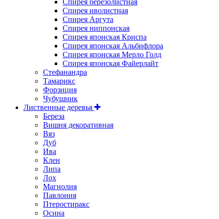
Спирея березолистная
Спирея иволистная
Спирея Аргута
Спирея ниппонская
Спирея японская Криспа
Спирея японская Альбифлора
Спирея японская Мерло Голд
Спирея японская Файерлайт
Стефанандра
Тамарикс
Форзиция
Чубушник
Лиственные деревья
Береза
Вишня декоративная
Вяз
Дуб
Ива
Клен
Липа
Лох
Магнолия
Павлония
Птеростиракс
Осина