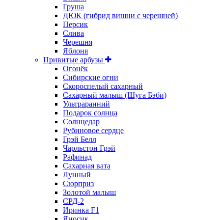
Груша
ДЮК (гибрид вишни с черешней)
Персик
Слива
Черешня
Яблоня
Привитые арбузы
Огонёк
Сибирские огни
Скороспелый сахарный
Сахарный малыш (Шуга Бэби)
Ультраранний
Подарок солнца
Солнцедар
Рубиновое сердце
Грэй Белл
Чарльстон Грэй
Рафинад
Сахарная вата
Лунный
Сюрприз
Золотой малыш
СРД-2
Иринка F1
Яносик