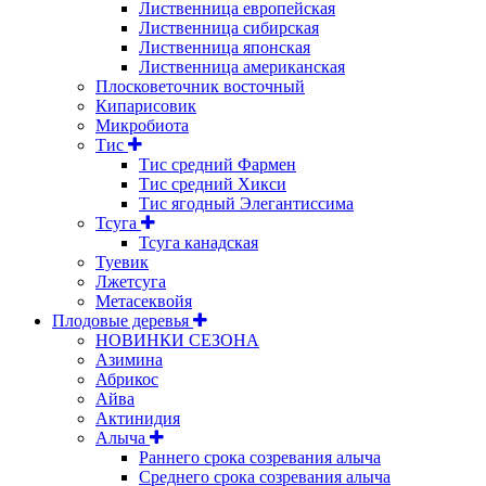
Лиственница европейская
Лиственница сибирская
Лиственница японская
Лиственница американская
Плосковеточник восточный
Кипарисовик
Микробиота
Тис
Тис средний Фармен
Тис средний Хикси
Тис ягодный Элегантиссима
Тсуга
Тсуга канадская
Туевик
Лжетсуга
Метасеквойя
Плодовые деревья
НОВИНКИ СЕЗОНА
Азимина
Абрикос
Айва
Актинидия
Алыча
Раннего срока созревания алыча
Среднего срока созревания алыча