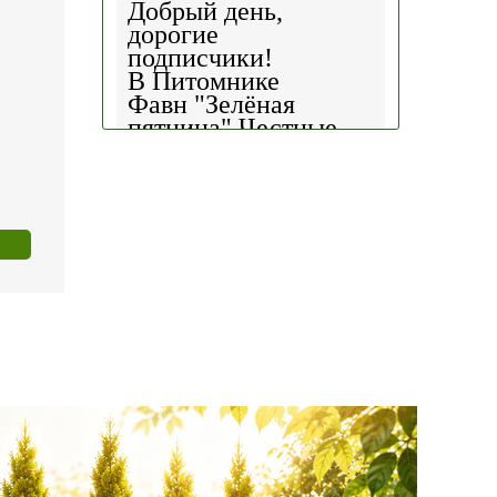
Добрый день,
дорогие
подписчики!
В Питомнике
Фавн
"Зелёная
пятница".
Честные
скидки!
— 30%
на
весь ассортимент в
наличии на наших
площадках!
Сроки проведения
акции: с
29.10 2025 -
04.11.2025
!!! Цены
на сайте и на
площадке указаны
БЕЗ учёта скидки
!!!
Успейте приобрести
качественные
растения и украсить