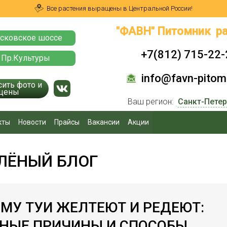
Все растения выращены в Центральной России!
"ФАВН" Питомник ра
сковское шоссе
+7(812) 715-22-
 Пр.Культуры
info@favn-pitomn
сить фото и
цены
Ваш регион:
кты
Новости
Прайсы
Вакансии
Акции
ЛЁНЫЙ БЛОГ
МУ ТУИ ЖЕЛТЕЮТ И РЕДЕЮТ:
НЫЕ ПРИЧИНЫ И СПОСОБЫ