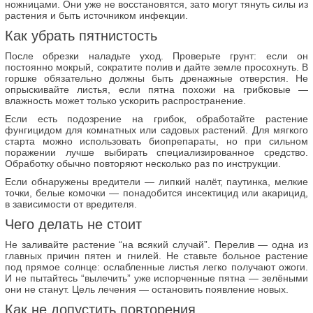
ножницами. Они уже не восстановятся, зато могут тянуть силы из
растения и быть источником инфекции.
Как убрать пятнистость
После обрезки наладьте уход. Проверьте грунт: если он
постоянно мокрый, сократите полив и дайте земле просохнуть. В
горшке обязательно должны быть дренажные отверстия. Не
опрыскивайте листья, если пятна похожи на грибковые —
влажность может только ускорить распространение.
Если есть подозрение на грибок, обработайте растение
фунгицидом для комнатных или садовых растений. Для мягкого
старта можно использовать биопрепараты, но при сильном
поражении лучше выбирать специализированное средство.
Обработку обычно повторяют несколько раз по инструкции.
Если обнаружены вредители — липкий налёт, паутинка, мелкие
точки, белые комочки — понадобится инсектицид или акарицид,
в зависимости от вредителя.
Чего делать не стоит
Не заливайте растение “на всякий случай”. Перелив — одна из
главных причин пятен и гнилей. Не ставьте больное растение
под прямое солнце: ослабленные листья легко получают ожоги.
И не пытайтесь “вылечить” уже испорченные пятна — зелёными
они не станут. Цель лечения — остановить появление новых.
Как не допустить повторения