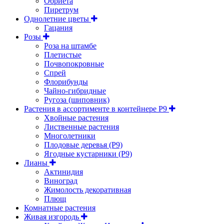
Обриета
Пиретрум
Однолетние цветы
Гацания
Розы
Роза на штамбе
Плетистые
Почвопокровные
Спрей
Флорибунды
Чайно-гибридные
Ругоза (шиповник)
Растения в ассортименте в контейнере P9
Хвойные растения
Лиственные растения
Многолетники
Плодовые деревья (Р9)
Ягодные кустарники (Р9)
Лианы
Актинидия
Виноград
Жимолость декоративная
Плющ
Комнатные растения
Живая изгородь