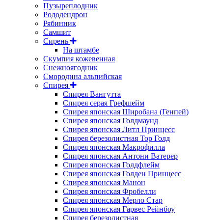
Пузыреплодник
Рододендрон
Рябинник
Самшит
Сирень
На штамбе
Скумпия кожевенная
Снежноягодник
Смородина альпийская
Спирея
Спирея Вангутта
Спирея серая Грефшейм
Спирея японская Широбана (Генпей)
Спирея японская Голдмаунд
Спирея японская Литл Принцесс
Спирея березолистная Тор Голд
Спирея японская Макрофилла
Спирея японская Антони Ватерер
Спирея японская Голдфлейм
Спирея японская Голден Принцесс
Спирея японская Манон
Спирея японская Фробелли
Спирея японская Мерло Стар
Спирея японская Гарвес Рейнбоу
Спирея березолистная