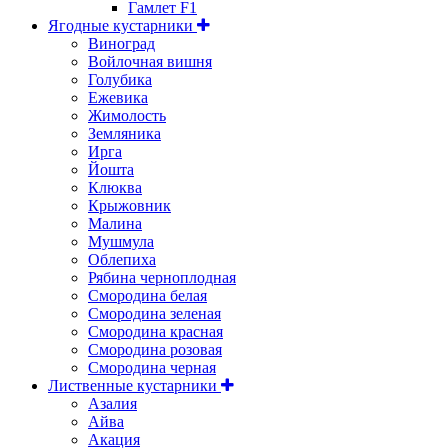
Гамлет F1
Ягодные кустарники
Виноград
Войлочная вишня
Голубика
Ежевика
Жимолость
Земляника
Ирга
Йошта
Клюква
Крыжовник
Малина
Мушмула
Облепиха
Рябина черноплодная
Смородина белая
Смородина зеленая
Смородина красная
Смородина розовая
Смородина черная
Лиственные кустарники
Азалия
Айва
Акация