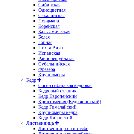
Сибирская
Одноцветная
Сахалинская
Нордмана
Корейская
Бальзамическая
Белая
Горная
Пихта Вича
Испанская
Равночешуйчатая
Субальпийская
Фразера
Крупномеры
Кедр
Сосна сибирская кедровая
Кедровый стланик
Кедр Европейский
Криптомерия (Кедр японский)
Кедр Гималайский
Крупномеры кедра
Кедр Ливанский
Лиственница
Лиственница на штамбе
Лиственница европейская