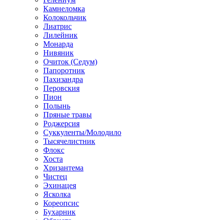
Камнеломка
Колокольчик
Лиатрис
Лилейник
Монарда
Нивяник
Очиток (Седум)
Папоротник
Пахизандра
Перовския
Пион
Полынь
Пряные травы
Роджерсия
Суккуленты/Молодило
Тысячелистник
Флокс
Хоста
Хризантема
Чистец
Эхинацея
Ясколка
Кореопсис
Бухарник