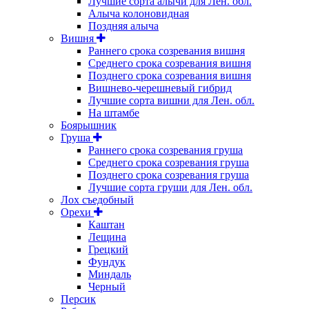
Лучшие сорта алычи для Лен. обл.
Алыча колоновидная
Поздняя алыча
Вишня
Раннего срока созревания вишня
Среднего срока созревания вишня
Позднего срока созревания вишня
Вишнево-черешневый гибрид
Лучшие сорта вишни для Лен. обл.
На штамбе
Боярышник
Груша
Раннего срока созревания груша
Среднего срока созревания груша
Позднего срока созревания груша
Лучшие сорта груши для Лен. обл.
Лох съедобный
Орехи
Каштан
Лещина
Грецкий
Фундук
Миндаль
Черный
Персик