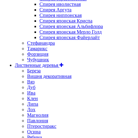
Спирея иволистная
Спирея Аргута
Спирея ниппонская
Спирея японская Криспа
Спирея японская Альбифлора
Спирея японская Мерло Голд
Спирея японская Файерлайт
Стефанандра
Тамарикс
Форзиция
Чубушник
Лиственные деревья
Береза
Вишня декоративная
Вяз
Дуб
Ива
Клен
Липа
Лох
Магнолия
Павлония
Птеростиракс
Осина
Рябина