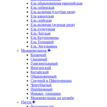
Ель обыкновенная европейская
Ель сибирская
Ель колючая (голубая хвоя)
Ель канадская
Ель сербская
Ель колючая (зеленая хвоя)
Ель пурпурная
Ель Датская
Ель Крупномеры
Ель Топиарий
Ель Энгельмана
Можжевельник
Казацкий
Скальный
Горизонтальный
Виргинский
Китайский
Обыкновенный
Средний и Пфитцериана
Чешуйчатый
Прибрежный
Ниваки, топиарии
Можжевельник на штамбе
Пихта
Высокорослая