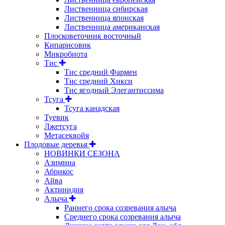
Лиственница сибирская
Лиственница японская
Лиственница американская
Плосковеточник восточный
Кипарисовик
Микробиота
Тис
Тис средний Фармен
Тис средний Хикси
Тис ягодный Элегантиссима
Тсуга
Тсуга канадская
Туевик
Лжетсуга
Метасеквойя
Плодовые деревья
НОВИНКИ СЕЗОНА
Азимина
Абрикос
Айва
Актинидия
Алыча
Раннего срока созревания алыча
Среднего срока созревания алыча