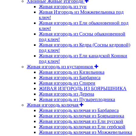
Хвойные Живые Изгороди
Живая изгородь из туи
Живая Изгородь из Можжевельника под
ключ!
Живая изгородь из Ели обыкновенной под
ключ!
Живая изгородь из Сосны обыкновенной
под ключ!
Живая изгородь из Кедра (Сосны кедровой)
под ключ!
Живая изгородь из Ели канадской Коники
под ключ!
Живая изгородь из кустарников
Живая изгородь из Кизильника
Живая изгородь из Барбариса
Живая изгородь из Спиреи
ЖИВАЯ ИЗГОРОДЬ ИЗ БОЯРЫШНИКА
Живая изгородь из Дерена
Живая изгородь из Пузыреплодника
Живая изгородь колючая
Живая изгородь колючая из Барбариса
Живая изгородь колючая из Боярышника
Живая изгородь колючая из Ели русской
Живая изгородь колючая из Ели сербской
Живая изгородь колючая из Можжевельника