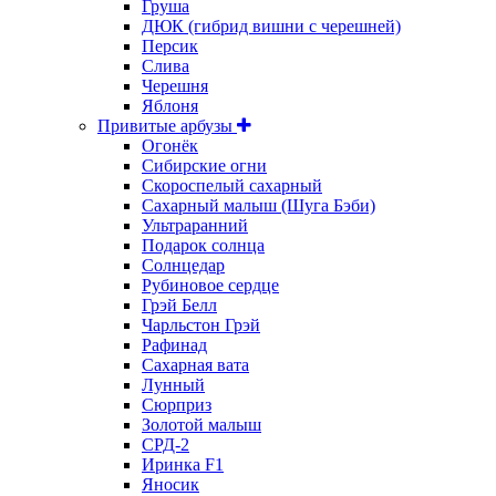
Груша
ДЮК (гибрид вишни с черешней)
Персик
Слива
Черешня
Яблоня
Привитые арбузы
Огонёк
Сибирские огни
Скороспелый сахарный
Сахарный малыш (Шуга Бэби)
Ультраранний
Подарок солнца
Солнцедар
Рубиновое сердце
Грэй Белл
Чарльстон Грэй
Рафинад
Сахарная вата
Лунный
Сюрприз
Золотой малыш
СРД-2
Иринка F1
Яносик