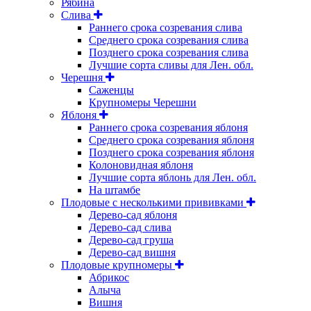
Рябина
Слива
Раннего срока созревания слива
Среднего срока созревания слива
Позднего срока созревания слива
Лучшие сорта сливы для Лен. обл.
Черешня
Саженцы
Крупномеры Черешни
Яблоня
Раннего срока созревания яблоня
Среднего срока созревания яблоня
Позднего срока созревания яблоня
Колоновидная яблоня
Лучшие сорта яблонь для Лен. обл.
На штамбе
Плодовые с несколькими прививками
Дерево-сад яблоня
Дерево-сад слива
Дерево-сад груша
Дерево-сад вишня
Плодовые крупномеры
Абрикос
Алыча
Вишня