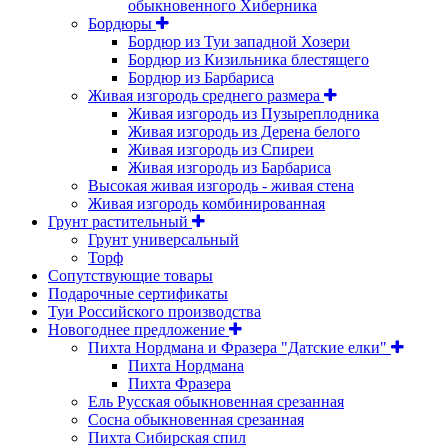
обыкновенного Хиберника
Бордюры
Бордюр из Туи западной Хозери
Бордюр из Кизильника блестящего
Бордюр из Барбариса
Живая изгородь среднего размера
Живая изгородь из Пузыреплодника
Живая изгородь из Дерена белого
Живая изгородь из Спиреи
Живая изгородь из Барбариса
Высокая живая изгородь - живая стена
Живая изгородь комбинированная
Грунт растительный
Грунт универсальный
Торф
Сопутствующие товары
Подарочные сертификаты
Туи Российского производства
Новогоднее предложение
Пихта Нордмана и Фразера "Датские елки"
Пихта Нордмана
Пихта Фразера
Ель Русская обыкновенная срезанная
Сосна обыкновенная срезанная
Пихта Сибирская спил