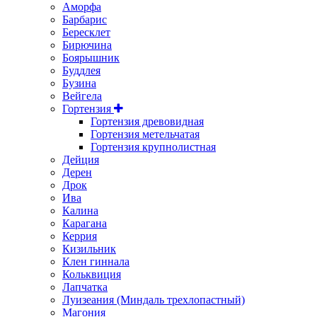
Аморфа
Барбарис
Бересклет
Бирючина
Боярышник
Буддлея
Бузина
Вейгела
Гортензия
Гортензия древовидная
Гортензия метельчатая
Гортензия крупнолистная
Дейция
Дерен
Дрок
Ива
Калина
Карагана
Керрия
Кизильник
Клен гиннала
Кольквиция
Лапчатка
Луизеания (Миндаль трехлопастный)
Магония