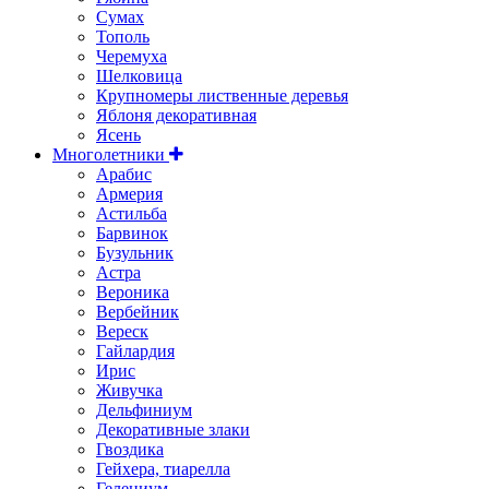
Сумах
Тополь
Черемуха
Шелковица
Крупномеры лиственные деревья
Яблоня декоративная
Ясень
Многолетники
Арабис
Армерия
Астильбa
Барвинок
Бузульник
Астра
Вероника
Вербейник
Вереск
Гайлардия
Ирис
Живучка
Дельфиниум
Декоративные злаки
Гвоздика
Гейхера, тиарелла
Гелениум