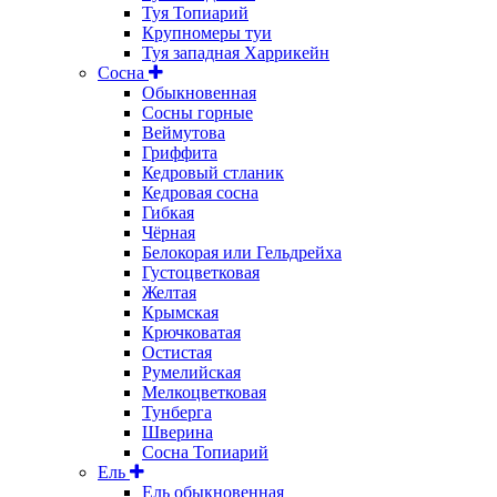
Туя Топиарий
Крупномеры туи
Туя западная Харрикейн
Сосна
Обыкновенная
Сосны горные
Веймутова
Гриффита
Кедровый стланик
Кедровая сосна
Гибкая
Чёрная
Белокорая или Гельдрейха
Густоцветковая
Желтая
Крымская
Крючковатая
Остистая
Румелийская
Мелкоцветковая
Тунберга
Шверина
Сосна Топиарий
Ель
Ель обыкновенная