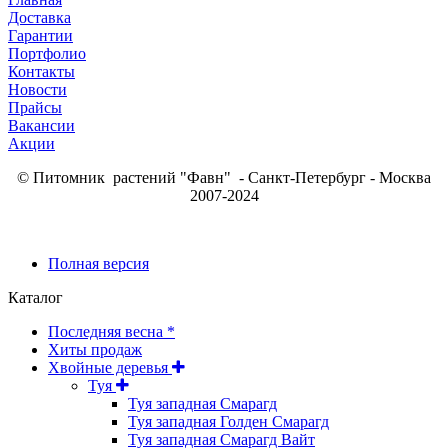
Доставка
Гарантии
Портфолио
Контакты
Новости
Прайсы
Вакансии
Акции
© Питомник растений "Фавн" - Санкт-Петербург - Москва
2007-2024
Полная версия
Каталог
Последняя весна *
Хиты продаж
Хвойные деревья
Туя
Туя западная Смарагд
Туя западная Голден Смарагд
Туя западная Смарагд Вайт