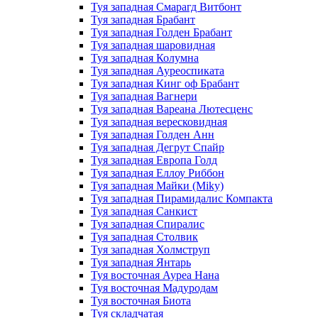
Туя западная Смарагд Витбонт
Туя западная Брабант
Туя западная Голден Брабант
Туя западная шаровидная
Туя западная Колумна
Туя западная Ауреоспиката
Туя западная Кинг оф Брабант
Туя западная Вагнери
Туя западная Вареана Лютесценс
Туя западная вересковидная
Туя западная Голден Анн
Туя западная Дегрут Спайр
Туя западная Европа Голд
Туя западная Еллоу Риббон
Туя западная Майки (Miky)
Туя западная Пирамидалис Компакта
Туя западная Санкист
Туя западная Спиралис
Туя западная Столвик
Туя западная Холмструп
Туя западная Янтарь
Туя восточная Ауреа Нана
Туя восточная Мадуродам
Туя восточная Биота
Туя складчатая