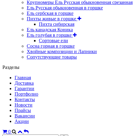
Крупномеры Ель Русская обыкновенная срезанная
Ель Русская обыкновенная в горшке
Ель сербская в горшке
Пихты живые в горшке
Пихта сибирская
Ель канадская Коника
Ель голубая в горшке
Сортовые ели
Сосна горная в горшке
Хвойные композиции и Лапники
Сопутствующие товары
Разделы
Главная
Доставка
Гарантии
Портфолио
Контакты
Новости
Прайсы
Вакансии
Акции
0