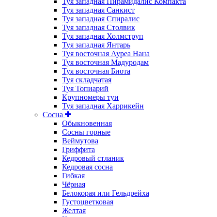
Туя западная Пирамидалис Компакта
Туя западная Санкист
Туя западная Спиралис
Туя западная Столвик
Туя западная Холмструп
Туя западная Янтарь
Туя восточная Ауреа Нана
Туя восточная Мадуродам
Туя восточная Биота
Туя складчатая
Туя Топиарий
Крупномеры туи
Туя западная Харрикейн
Сосна
Обыкновенная
Сосны горные
Веймутова
Гриффита
Кедровый стланик
Кедровая сосна
Гибкая
Чёрная
Белокорая или Гельдрейха
Густоцветковая
Желтая