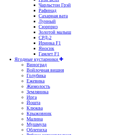
Чарльстон Грэй
Рафинад
Сахарная вата
Лунный
Сюрприз
Золотой малыш
СРД-2
Иринка F1
Яносик
Гамлет F1
Ягодные кустарники
Виноград
Войлочная вишня
Голубика
Ежевика
Жимолость
Земляника
Ирга
Йошта
Клюква
Крыжовник
Малина
Мушмула
Облепиха