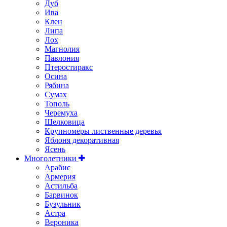
Дуб
Ива
Клен
Липа
Лох
Магнолия
Павлония
Птеростиракс
Осина
Рябина
Сумах
Тополь
Черемуха
Шелковица
Крупномеры лиственные деревья
Яблоня декоративная
Ясень
Многолетники
Арабис
Армерия
Астильбa
Барвинок
Бузульник
Астра
Вероника