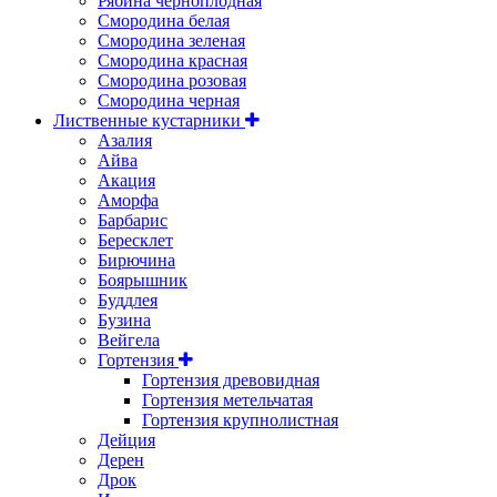
Рябина черноплодная
Смородина белая
Смородина зеленая
Смородина красная
Смородина розовая
Смородина черная
Лиственные кустарники
Азалия
Айва
Акация
Аморфа
Барбарис
Бересклет
Бирючина
Боярышник
Буддлея
Бузина
Вейгела
Гортензия
Гортензия древовидная
Гортензия метельчатая
Гортензия крупнолистная
Дейция
Дерен
Дрок