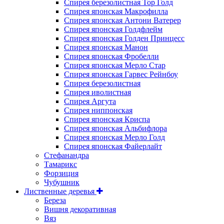
Спирея березолистная Тор Голд
Спирея японская Макрофилла
Спирея японская Антони Ватерер
Спирея японская Голдфлейм
Спирея японская Голден Принцесс
Спирея японская Манон
Спирея японская Фробелли
Спирея японская Мерло Стар
Спирея японская Гарвес Рейнбоу
Спирея березолистная
Спирея иволистная
Спирея Аргута
Спирея ниппонская
Спирея японская Криспа
Спирея японская Альбифлора
Спирея японская Мерло Голд
Спирея японская Файерлайт
Стефанандра
Тамарикс
Форзиция
Чубушник
Лиственные деревья
Береза
Вишня декоративная
Вяз