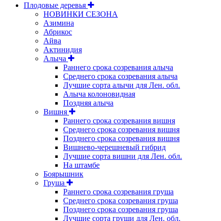
Плодовые деревья
НОВИНКИ СЕЗОНА
Азимина
Абрикос
Айва
Актинидия
Алыча
Раннего срока созревания алыча
Среднего срока созревания алыча
Лучшие сорта алычи для Лен. обл.
Алыча колоновидная
Поздняя алыча
Вишня
Раннего срока созревания вишня
Среднего срока созревания вишня
Позднего срока созревания вишня
Вишнево-черешневый гибрид
Лучшие сорта вишни для Лен. обл.
На штамбе
Боярышник
Груша
Раннего срока созревания груша
Среднего срока созревания груша
Позднего срока созревания груша
Лучшие сорта груши для Лен. обл.