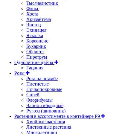
Тысячелистник
Флокс
Хоста
Хризантема
Чистец
Эхинацея
Ясколка
Кореопсис
Бухарник
Обриета
Пиретрум
Однолетние цветы
Гацания
Розы
Роза на штамбе
Плетистые
Почвопокровные
Спрей
Флорибунды
Чайно-гибридные
Ругоза (шиповник)
Растения в ассортименте в контейнере P9
Хвойные растения
Лиственные растения
Многолетники