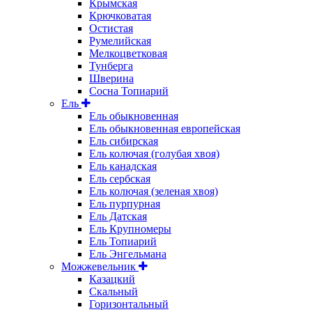
Крымская
Крючковатая
Остистая
Румелийская
Мелкоцветковая
Тунберга
Шверина
Сосна Топиарий
Ель
Ель обыкновенная
Ель обыкновенная европейская
Ель сибирская
Ель колючая (голубая хвоя)
Ель канадская
Ель сербская
Ель колючая (зеленая хвоя)
Ель пурпурная
Ель Датская
Ель Крупномеры
Ель Топиарий
Ель Энгельмана
Можжевельник
Казацкий
Скальный
Горизонтальный