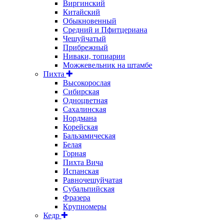
Виргинский
Китайский
Обыкновенный
Средний и Пфитцериана
Чешуйчатый
Прибрежный
Ниваки, топиарии
Можжевельник на штамбе
Пихта
Высокорослая
Сибирская
Одноцветная
Сахалинская
Нордмана
Корейская
Бальзамическая
Белая
Горная
Пихта Вича
Испанская
Равночешуйчатая
Субальпийская
Фразера
Крупномеры
Кедр