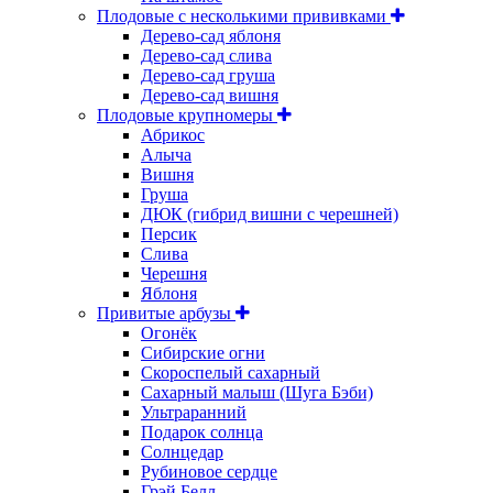
Плодовые с несколькими прививками
Дерево-сад яблоня
Дерево-сад слива
Дерево-сад груша
Дерево-сад вишня
Плодовые крупномеры
Абрикос
Алыча
Вишня
Груша
ДЮК (гибрид вишни с черешней)
Персик
Слива
Черешня
Яблоня
Привитые арбузы
Огонёк
Сибирские огни
Скороспелый сахарный
Сахарный малыш (Шуга Бэби)
Ультраранний
Подарок солнца
Солнцедар
Рубиновое сердце
Грэй Белл