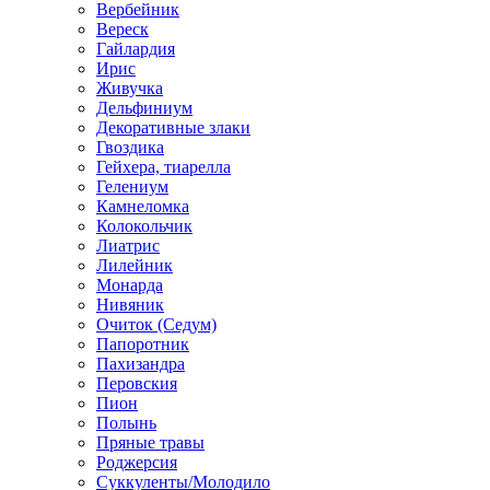
Вербейник
Вереск
Гайлардия
Ирис
Живучка
Дельфиниум
Декоративные злаки
Гвоздика
Гейхера, тиарелла
Гелениум
Камнеломка
Колокольчик
Лиатрис
Лилейник
Монарда
Нивяник
Очиток (Седум)
Папоротник
Пахизандра
Перовския
Пион
Полынь
Пряные травы
Роджерсия
Суккуленты/Молодило