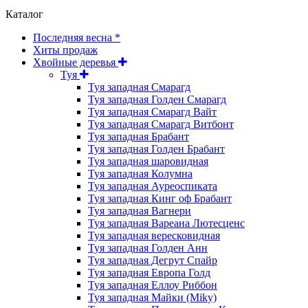
Каталог
Последняя весна *
Хиты продаж
Хвойные деревья
Туя
Туя западная Смарагд
Туя западная Голден Смарагд
Туя западная Смарагд Вайт
Туя западная Смарагд Витбонт
Туя западная Брабант
Туя западная Голден Брабант
Туя западная шаровидная
Туя западная Колумна
Туя западная Ауреоспиката
Туя западная Кинг оф Брабант
Туя западная Вагнери
Туя западная Вареана Лютесценс
Туя западная вересковидная
Туя западная Голден Анн
Туя западная Дегрут Спайр
Туя западная Европа Голд
Туя западная Еллоу Риббон
Туя западная Майки (Miky)