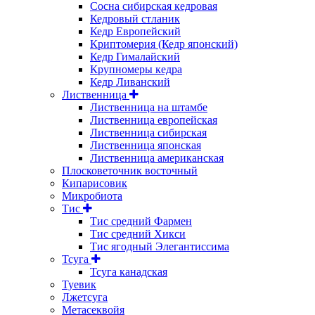
Сосна сибирская кедровая
Кедровый стланик
Кедр Европейский
Криптомерия (Кедр японский)
Кедр Гималайский
Крупномеры кедра
Кедр Ливанский
Лиственница
Лиственница на штамбе
Лиственница европейская
Лиственница сибирская
Лиственница японская
Лиственница американская
Плосковеточник восточный
Кипарисовик
Микробиота
Тис
Тис средний Фармен
Тис средний Хикси
Тис ягодный Элегантиссима
Тсуга
Тсуга канадская
Туевик
Лжетсуга
Метасеквойя