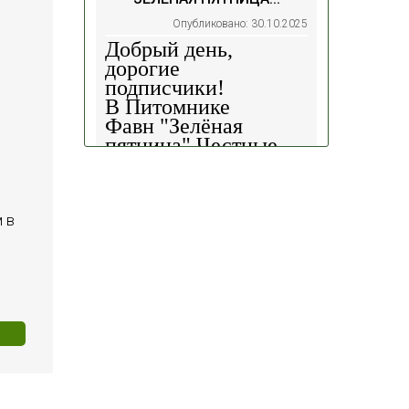
Опубликовано: 30.10.2025
Добрый день,
дорогие
подписчики!
В Питомнике
Фавн
"Зелёная
пятница".
Честные
скидки!
— 30%
на
весь ассортимент в
наличии на наших
площадках!
 в
Сроки проведения
акции: с
29.10 2025 -
04.11.2025
!!! Цены
на сайте и на
площадке указаны
БЕЗ учёта скидки
!!!
Успейте приобрести