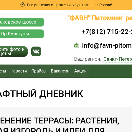
Все растения выращены в Центральной России!
"ФАВН" Питомник ра
сковское шоссе
+7(812) 715-22-
 Пр.Культуры
info@favn-pitomn
сить фото и
цены
Ваш регион:
кты
Новости
Прайсы
Вакансии
Акции
ФТНЫЙ ДНЕВНИК
ЕНЕНИЕ ТЕРРАСЫ: РАСТЕНИЯ,
Я ИЗГОРОДЬ И ИДЕИ ДЛЯ