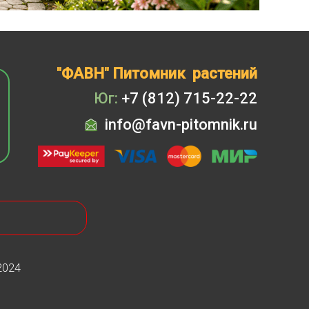
Скидка 20%
на
все
туи западные
Брабант
в наличии на
нашей площадке!
"ФАВН" Питомник растений
Юг:
+7 (812) 715-22-22
info@favn-pitomnik.ru
2024