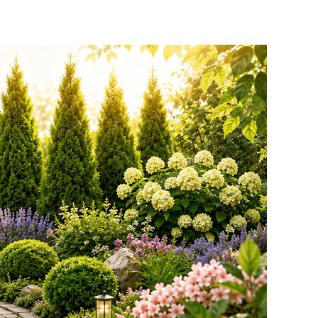
качественные
растения и украсить
свой сад! Всех ждём
в нашем питомнике!
ЧИТАТЬ ДАЛЕЕ
АКЦИЯ ТУИ БРАБАНТ
Опубликовано: 07.08.2025
Добрый день, дорогие
подписчики!
У нас началась
СУПЕР
АКЦИЯ!