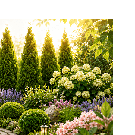
качественные
растения и украсить
свой сад! Всех ждём
в нашем питомнике!
ЧИТАТЬ ДАЛЕЕ
АКЦИЯ ТУИ БРАБАНТ
Опубликовано: 07.08.2025
Добрый день, дорогие
подписчики!
У нас началась
СУПЕР
АКЦИЯ!