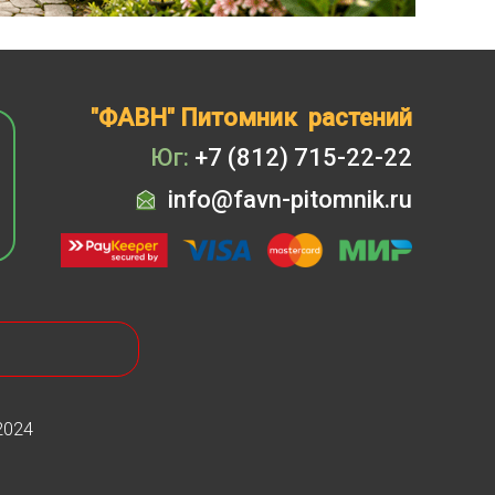
Скидка 20%
на
все
туи западные
Брабант
в наличии на
нашей площадке!
"ФАВН" Питомник растений
Юг:
+7 (812) 715-22-22
info@favn-pitomnik.ru
2024