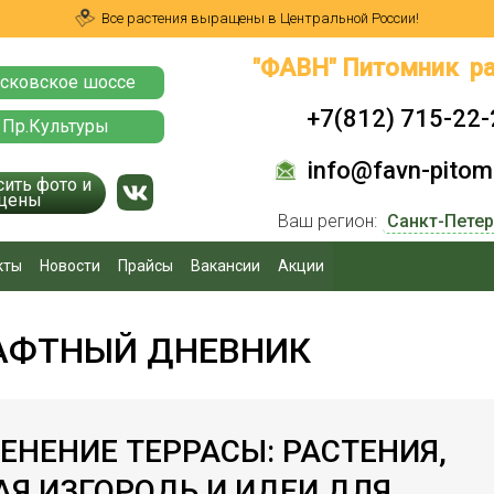
Все растения выращены в Центральной России!
"ФАВН" Питомник ра
сковское шоссе
+7(812) 715-22-
 Пр.Культуры
info@favn-pitomn
сить фото и
цены
Ваш регион:
кты
Новости
Прайсы
Вакансии
Акции
ФТНЫЙ ДНЕВНИК
ЕНЕНИЕ ТЕРРАСЫ: РАСТЕНИЯ,
Я ИЗГОРОДЬ И ИДЕИ ДЛЯ