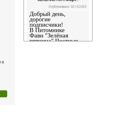
Опубликовано: 30.10.2025
Добрый день,
дорогие
подписчики!
В Питомнике
Фавн
"Зелёная
пятница".
Честные
скидки!
— 30%
на
весь ассортимент в
наличии на наших
площадках!
 в
Сроки проведения
акции: с
29.10 2025 -
04.11.2025
!!! Цены
на сайте и на
площадке указаны
БЕЗ учёта скидки
!!!
Успейте приобрести