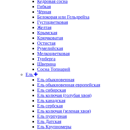
Кедровая сосна
Гибкая
Чёрная
Белокорая или Гельдрейха
Густоцветковая
Желтая
Крымская
Крючковатая
Остистая
Румелийская
Мелкоцветковая
Тунберга
Шверина
Сосна Топиарий
Ель
Ель обыкновенная
Ель обыкновенная европейская
Ель сибирская
Ель колючая (голубая хвоя)
Ель канадская
Ель сербская
Ель колючая (зеленая хвоя)
Ель пурпурная
Ель Датская
Ель Крупномеры