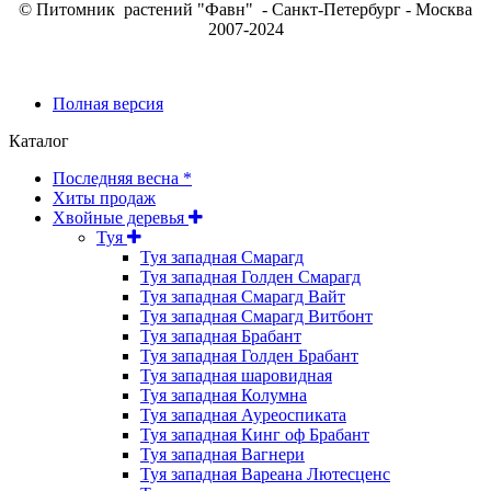
© Питомник растений "Фавн" - Санкт-Петербург - Москва
2007-2024
Полная версия
Каталог
Последняя весна *
Хиты продаж
Хвойные деревья
Туя
Туя западная Смарагд
Туя западная Голден Смарагд
Туя западная Смарагд Вайт
Туя западная Смарагд Витбонт
Туя западная Брабант
Туя западная Голден Брабант
Туя западная шаровидная
Туя западная Колумна
Туя западная Ауреоспиката
Туя западная Кинг оф Брабант
Туя западная Вагнери
Туя западная Вареана Лютесценс