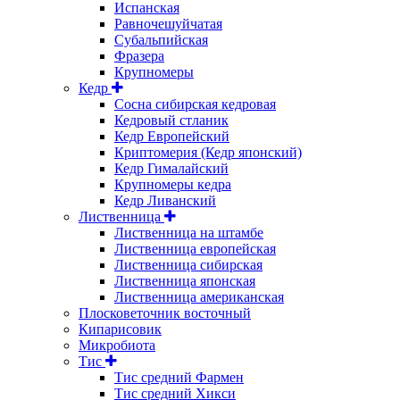
Испанская
Равночешуйчатая
Субальпийская
Фразера
Крупномеры
Кедр
Сосна сибирская кедровая
Кедровый стланик
Кедр Европейский
Криптомерия (Кедр японский)
Кедр Гималайский
Крупномеры кедра
Кедр Ливанский
Лиственница
Лиственница на штамбе
Лиственница европейская
Лиственница сибирская
Лиственница японская
Лиственница американская
Плосковеточник восточный
Кипарисовик
Микробиота
Тис
Тис средний Фармен
Тис средний Хикси