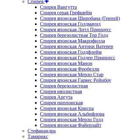
Спирея
Спирея Вангутта
Спирея серая Грефшейм
Спирея японская Широбана (Генпей)
Спирея японская Голдмаунд
Спирея японская Литл Принцесс
Спирея березолистная Тор Голд
Спирея японская Макрофилла
Спирея японская Антони Ватерер
Спирея японская Голдфлейм
Спирея японская Голден Принцесс
Спирея японская Манон
Спирея японская Фробелли
Спирея японская Мерло Стар
Спирея японская Гарвес Рейнбоу
Спирея березолистная
Спирея иволистная
Спирея Аргута
Спирея ниппонская
Спирея японская Криспа
Спирея японская Альбифлора
Спирея японская Мерло Голд
Спирея японская Файерлайт
Стефанандра
Тамарикс