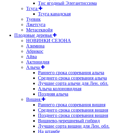
Тис ягодный Элегантиссима
Тсуга
Тсуга канадская
Туевик
Лжетсуга
Метасеквойя
Плодовые деревья
НОВИНКИ СЕЗОНА
Азимина
Абрикос
Айва
Актинидия
Алыча
Раннего срока созревания алыча
Среднего срока созревания алыча
Лучшие сорта алычи для Лен. обл.
Алыча колоновидная
Поздняя алыча
Вишня
Раннего срока созревания вишня
Среднего срока созревания вишня
Позднего срока созревания вишня
Вишнево-черешневый гибрид
Лучшие сорта вишни для Лен. обл.
На штамбе