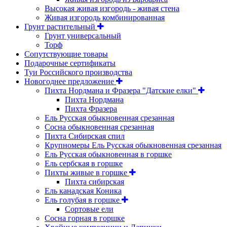
Высокая живая изгородь - живая стена
Живая изгородь комбинированная
Грунт растительный
Грунт универсальный
Торф
Сопутствующие товары
Подарочные сертификаты
Туи Российского производства
Новогоднее предложение
Пихта Нордмана и Фразера "Датские елки"
Пихта Нордмана
Пихта Фразера
Ель Русская обыкновенная срезанная
Сосна обыкновенная срезанная
Пихта Сибирская спил
Крупномеры Ель Русская обыкновенная срезанная
Ель Русская обыкновенная в горшке
Ель сербская в горшке
Пихты живые в горшке
Пихта сибирская
Ель канадская Коника
Ель голубая в горшке
Сортовые ели
Сосна горная в горшке