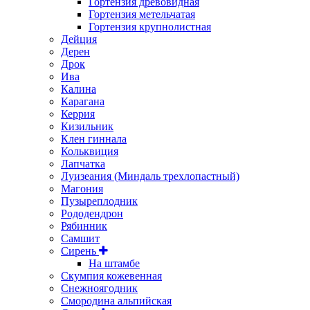
Гортензия древовидная
Гортензия метельчатая
Гортензия крупнолистная
Дейция
Дерен
Дрок
Ива
Калина
Карагана
Керрия
Кизильник
Клен гиннала
Кольквиция
Лапчатка
Луизеания (Миндаль трехлопастный)
Магония
Пузыреплодник
Рододендрон
Рябинник
Самшит
Сирень
На штамбе
Скумпия кожевенная
Снежноягодник
Смородина альпийская