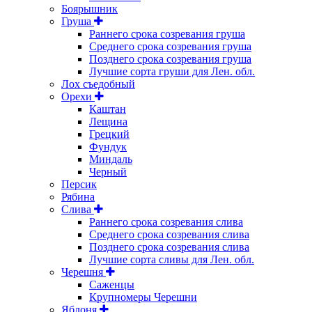
Боярышник
Груша
Раннего срока созревания груша
Среднего срока созревания груша
Позднего срока созревания груша
Лучшие сорта груши для Лен. обл.
Лох съедобный
Орехи
Каштан
Лещина
Грецкий
Фундук
Миндаль
Черный
Персик
Рябина
Слива
Раннего срока созревания слива
Среднего срока созревания слива
Позднего срока созревания слива
Лучшие сорта сливы для Лен. обл.
Черешня
Саженцы
Крупномеры Черешни
Яблоня