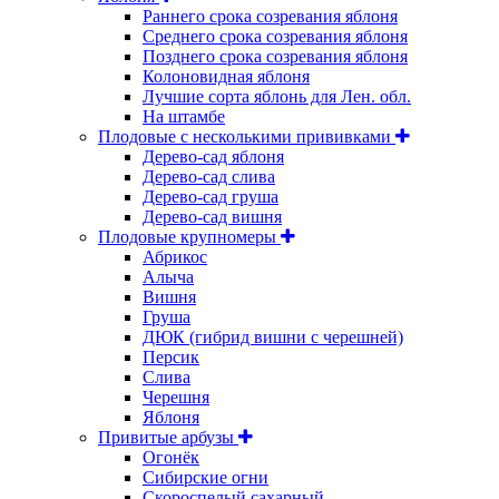
Раннего срока созревания яблоня
Среднего срока созревания яблоня
Позднего срока созревания яблоня
Колоновидная яблоня
Лучшие сорта яблонь для Лен. обл.
На штамбе
Плодовые с несколькими прививками
Дерево-сад яблоня
Дерево-сад слива
Дерево-сад груша
Дерево-сад вишня
Плодовые крупномеры
Абрикос
Алыча
Вишня
Груша
ДЮК (гибрид вишни с черешней)
Персик
Слива
Черешня
Яблоня
Привитые арбузы
Огонёк
Сибирские огни
Скороспелый сахарный