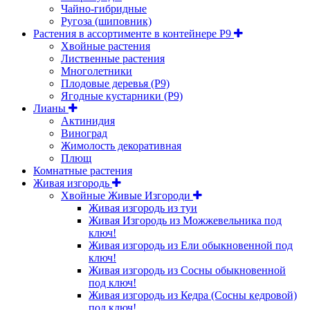
Чайно-гибридные
Ругоза (шиповник)
Растения в ассортименте в контейнере P9
Хвойные растения
Лиственные растения
Многолетники
Плодовые деревья (Р9)
Ягодные кустарники (Р9)
Лианы
Актинидия
Виноград
Жимолость декоративная
Плющ
Комнатные растения
Живая изгородь
Хвойные Живые Изгороди
Живая изгородь из туи
Живая Изгородь из Можжевельника под
ключ!
Живая изгородь из Ели обыкновенной под
ключ!
Живая изгородь из Сосны обыкновенной
под ключ!
Живая изгородь из Кедра (Сосны кедровой)
под ключ!