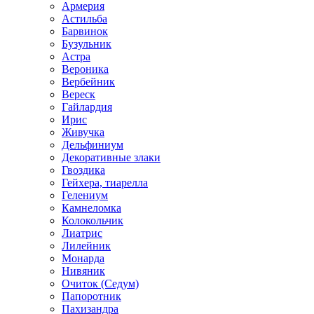
Армерия
Астильбa
Барвинок
Бузульник
Астра
Вероника
Вербейник
Вереск
Гайлардия
Ирис
Живучка
Дельфиниум
Декоративные злаки
Гвоздика
Гейхера, тиарелла
Гелениум
Камнеломка
Колокольчик
Лиатрис
Лилейник
Монарда
Нивяник
Очиток (Седум)
Папоротник
Пахизандра