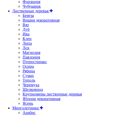
Форзиция
Чубушник
Лиственные деревья
Береза
Вишня декоративная
Вяз
Дуб
Ива
Клен
Липа
Лох
Магнолия
Павлония
Птеростиракс
Осина
Рябина
Сумах
Тополь
Черемуха
Шелковица
Крупномеры лиственные деревья
Яблоня декоративная
Ясень
Многолетники
Арабис