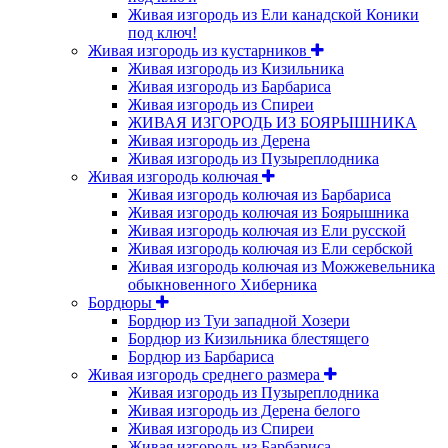
Живая изгородь из Ели канадской Коники
под ключ!
Живая изгородь из кустарников
Живая изгородь из Кизильника
Живая изгородь из Барбариса
Живая изгородь из Спиреи
ЖИВАЯ ИЗГОРОДЬ ИЗ БОЯРЫШНИКА
Живая изгородь из Дерена
Живая изгородь из Пузыреплодника
Живая изгородь колючая
Живая изгородь колючая из Барбариса
Живая изгородь колючая из Боярышника
Живая изгородь колючая из Ели русской
Живая изгородь колючая из Ели сербской
Живая изгородь колючая из Можжевельника
обыкновенного Хиберника
Бордюры
Бордюр из Туи западной Хозери
Бордюр из Кизильника блестящего
Бордюр из Барбариса
Живая изгородь среднего размера
Живая изгородь из Пузыреплодника
Живая изгородь из Дерена белого
Живая изгородь из Спиреи
Живая изгородь из Барбариса