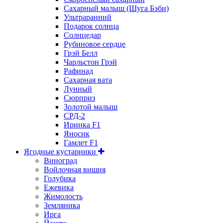
Сахарный малыш (Шуга Бэби)
Ультраранний
Подарок солнца
Солнцедар
Рубиновое сердце
Грэй Белл
Чарльстон Грэй
Рафинад
Сахарная вата
Лунный
Сюрприз
Золотой малыш
СРД-2
Иринка F1
Яносик
Гамлет F1
Ягодные кустарники
Виноград
Войлочная вишня
Голубика
Ежевика
Жимолость
Земляника
Ирга