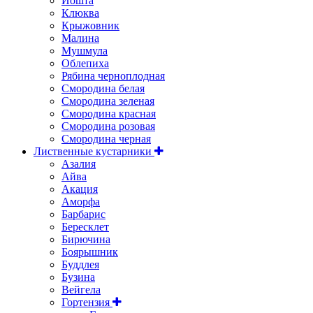
Йошта
Клюква
Крыжовник
Малина
Мушмула
Облепиха
Рябина черноплодная
Смородина белая
Смородина зеленая
Смородина красная
Смородина розовая
Смородина черная
Лиственные кустарники
Азалия
Айва
Акация
Аморфа
Барбарис
Бересклет
Бирючина
Боярышник
Буддлея
Бузина
Вейгела
Гортензия