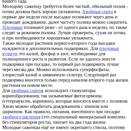
вашего сада.
Молодому саженцу требуется более частый, обильный полив -
почва должна быть хорошо увлажнена.
Хвойные сорта
в
первые две недели после высадки поливают через день и
проводят дождевание, далее частоту полива можно сократить.
Плодовые
поливают реже - от одного раза в неделю, но также
следят за режимом полива. Лучше проверить, сухая ли почва,
и при необходимости хорошенько увлажнить.
Также молодые растения первого-второго года высадки
нуждаются в дополнительных подкормках. Для
плодовых
культур
это калий, фосфор и азот, необходимые для
полноценного роста и развития. Если не удалось внести
подкормки при посадке, то первый раз подкормить лучше
через месяц-два. Можно использовать суперфосфаты,
хлористый калий и аммиачную селитру. Следующий раз
подкормка вносится только перед началом второго года жизни
растения на новом месте.
Для
хвойных сортов
используют стимуляторы
корнеобразования, так называемые фитогормоны
(гетероауксин, корневин), которые вносятся вместе с поливом.
Хвою можно обработать дождеванием с эпином или
цирконом. Как правило, питания, внесённого при посадке
хвойного растения
(это специальный минеральный комплекс
без стимуляторов роста), хватает на два года жизни.
Молодые саженцы ещё не имеют окрепшего ствола, поэтому