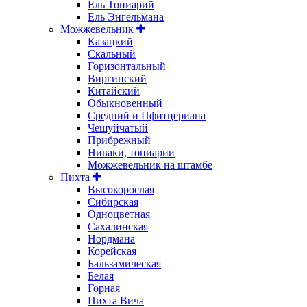
Ель Топиарий
Ель Энгельмана
Можжевельник
Казацкий
Скальный
Горизонтальный
Виргинский
Китайский
Обыкновенный
Средний и Пфитцериана
Чешуйчатый
Прибрежный
Ниваки, топиарии
Можжевельник на штамбе
Пихта
Высокорослая
Сибирская
Одноцветная
Сахалинская
Нордмана
Корейская
Бальзамическая
Белая
Горная
Пихта Вича