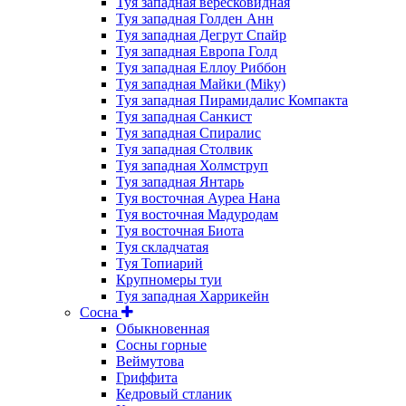
Туя западная вересковидная
Туя западная Голден Анн
Туя западная Дегрут Спайр
Туя западная Европа Голд
Туя западная Еллоу Риббон
Туя западная Майки (Miky)
Туя западная Пирамидалис Компакта
Туя западная Санкист
Туя западная Спиралис
Туя западная Столвик
Туя западная Холмструп
Туя западная Янтарь
Туя восточная Ауреа Нана
Туя восточная Мадуродам
Туя восточная Биота
Туя складчатая
Туя Топиарий
Крупномеры туи
Туя западная Харрикейн
Сосна
Обыкновенная
Сосны горные
Веймутова
Гриффита
Кедровый стланик