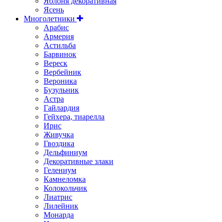
Яблоня декоративная
Ясень
Многолетники
Арабис
Армерия
Астильбa
Барвинок
Вереск
Вербейник
Вероника
Бузульник
Астра
Гайлардия
Гейхера, тиарелла
Ирис
Живучка
Гвоздика
Дельфиниум
Декоративные злаки
Гелениум
Камнеломка
Колокольчик
Лиатрис
Лилейник
Монарда