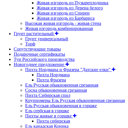
Живая изгородь из Пузыреплодника
Живая изгородь из Дерена белого
Живая изгородь из Спиреи
Живая изгородь из Барбариса
Высокая живая изгородь - живая стена
Живая изгородь комбинированная
Грунт растительный
Грунт универсальный
Торф
Сопутствующие товары
Подарочные сертификаты
Туи Российского производства
Новогоднее предложение
Пихта Нордмана и Фразера "Датские елки"
Пихта Нордмана
Пихта Фразера
Ель Русская обыкновенная срезанная
Сосна обыкновенная срезанная
Пихта Сибирская спил
Крупномеры Ель Русская обыкновенная срезанная
Ель Русская обыкновенная в горшке
Ель сербская в горшке
Пихты живые в горшке
Пихта сибирская
Ель канадская Коника