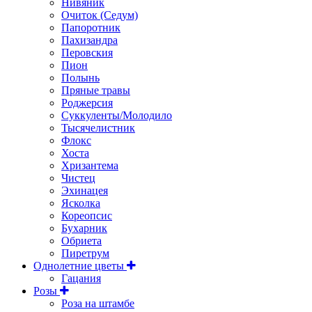
Нивяник
Очиток (Седум)
Папоротник
Пахизандра
Перовския
Пион
Полынь
Пряные травы
Роджерсия
Суккуленты/Молодило
Тысячелистник
Флокс
Хоста
Хризантема
Чистец
Эхинацея
Ясколка
Кореопсис
Бухарник
Обриета
Пиретрум
Однолетние цветы
Гацания
Розы
Роза на штамбе