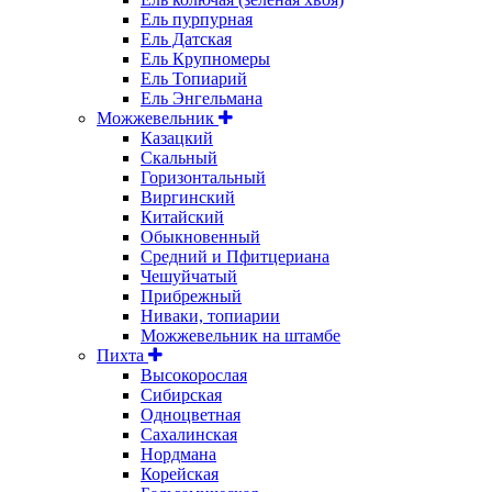
Ель пурпурная
Ель Датская
Ель Крупномеры
Ель Топиарий
Ель Энгельмана
Можжевельник
Казацкий
Скальный
Горизонтальный
Виргинский
Китайский
Обыкновенный
Средний и Пфитцериана
Чешуйчатый
Прибрежный
Ниваки, топиарии
Можжевельник на штамбе
Пихта
Высокорослая
Сибирская
Одноцветная
Сахалинская
Нордмана
Корейская