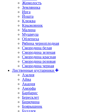
Жимолость
Земляника
Ирга
Йошта
Клюква
Крыжовник
Малина
Мушмула
Облепиха
Рябина черноплодная
Смородина белая
Смородина зеленая
Смородина красная
Смородина розовая
Смородина черная
Лиственные кустарники
Азалия
Айва
Акация
Аморфа
Барбарис
Бересклет
Бирючина
Боярышник
Буддлея