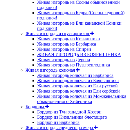
Живая изгородь из Сосны обыкновенной
под ключ!
Живая изгородь из Кедра (Сосны кедровой)
под ключ!
Живая изгородь из Ели канадской Коники
под ключ!
Живая изгородь из кустарников
Живая изгородь из Кизильника
Живая изгородь из Барбариса
Живая изгородь из Спиреи
ЖИВАЯ ИЗГОРОДЬ ИЗ БОЯРЫШНИКА
Живая изгородь из Дерена
Живая изгородь из Пузыреплодника
Живая изгородь колючая
Живая изгородь колючая из Барбариса
Живая изгородь колючая из Боярышника
Живая изгородь колючая из Ели русской
Живая изгородь колючая из Ели сербской
Живая изгородь колючая из Можжевельника
обыкновенного Хиберника
Бордюры
Бордюр из Туи западной Хозери
Бордюр из Кизильника блестящего
Бордюр из Барбариса
Живая изгородь среднего размера