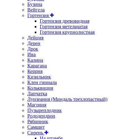
Бузина
Вейгела
Гортензия
Гортензия древовидная
Гортензия метельчатая
Гортензия крупнолистная
Дейция
Дерен
Дрок
Ива
Калина
Карагана
Керрия
Кизильник
Клен гиннала
Кольквиция
Лапчатка
Луизеания (Миндаль трехлопастный)
Магония
Пузыреплодник
Рододендрон
Рябинник
Самшит
Сирень
На штамбе