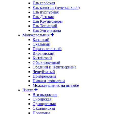
Ель сербская
Ель колючая (зеленая хвоя)
Ель пурпурная
Ель Датская
Ель Крупномеры
Ель Топиарий
Ель Энгельмана
Можжевельник
Казацкий
Скальный
Горизонтальный
Виргинский
Китайский
Обыкновенный
Средний и Пфитцериана
Чешуйчатый
Прибрежный
Ниваки, топиарии
Можжевельник на штамбе
Пихта
Высокорослая
Сибирская
Одноцветная
Сахалинская
Нордмана