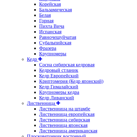
Корейская
Бальзамическая
Белая
Горная
Пихта Вича
Испанская
Равночешуйчатая
Субальпийская
Фразера
Крупномеры
Кедр
Сосна сибирская кедровая
Кедровый стланик
Кедр Европейский
Криптомерия (Кедр японский)
Кедр Гималайский
Крупномеры кедра
Кедр Ливанский
Лиственница
Лиственница на штамбе
Лиственница европейская
Лиственница сибирская
Лиственница японская
Лиственница американская
Плосковеточник восточный