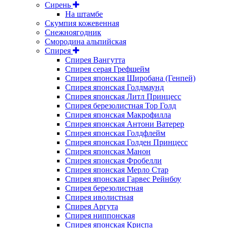
Сирень
На штамбе
Скумпия кожевенная
Снежноягодник
Смородина альпийская
Спирея
Спирея Вангутта
Спирея серая Грефшейм
Спирея японская Широбана (Генпей)
Спирея японская Голдмаунд
Спирея японская Литл Принцесс
Спирея березолистная Тор Голд
Спирея японская Макрофилла
Спирея японская Антони Ватерер
Спирея японская Голдфлейм
Спирея японская Голден Принцесс
Спирея японская Манон
Спирея японская Фробелли
Спирея японская Мерло Стар
Спирея японская Гарвес Рейнбоу
Спирея березолистная
Спирея иволистная
Спирея Аргута
Спирея ниппонская
Спирея японская Криспа