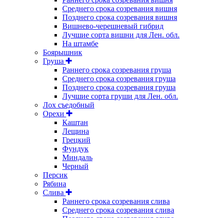
Среднего срока созревания вишня
Позднего срока созревания вишня
Вишнево-черешневый гибрид
Лучшие сорта вишни для Лен. обл.
На штамбе
Боярышник
Груша
Раннего срока созревания груша
Среднего срока созревания груша
Позднего срока созревания груша
Лучшие сорта груши для Лен. обл.
Лох съедобный
Орехи
Каштан
Лещина
Грецкий
Фундук
Миндаль
Черный
Персик
Рябина
Слива
Раннего срока созревания слива
Среднего срока созревания слива