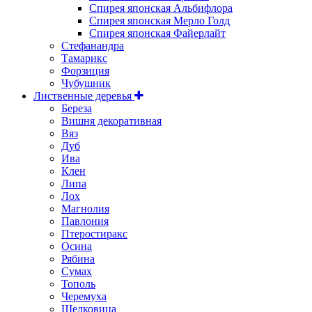
Спирея японская Альбифлора
Спирея японская Мерло Голд
Спирея японская Файерлайт
Стефанандра
Тамарикс
Форзиция
Чубушник
Лиственные деревья
Береза
Вишня декоративная
Вяз
Дуб
Ива
Клен
Липа
Лох
Магнолия
Павлония
Птеростиракс
Осина
Рябина
Сумах
Тополь
Черемуха
Шелковица