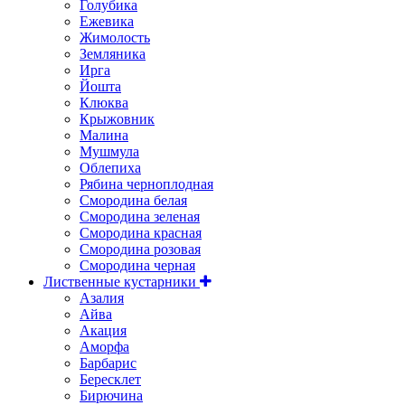
Голубика
Ежевика
Жимолость
Земляника
Ирга
Йошта
Клюква
Крыжовник
Малина
Мушмула
Облепиха
Рябина черноплодная
Смородина белая
Смородина зеленая
Смородина красная
Смородина розовая
Смородина черная
Лиственные кустарники
Азалия
Айва
Акация
Аморфа
Барбарис
Бересклет
Бирючина