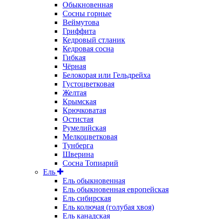
Обыкновенная
Сосны горные
Веймутова
Гриффита
Кедровый стланик
Кедровая сосна
Гибкая
Чёрная
Белокорая или Гельдрейха
Густоцветковая
Желтая
Крымская
Крючковатая
Остистая
Румелийская
Мелкоцветковая
Тунберга
Шверина
Сосна Топиарий
Ель
Ель обыкновенная
Ель обыкновенная европейская
Ель сибирская
Ель колючая (голубая хвоя)
Ель канадская