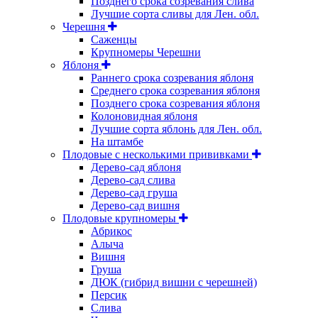
Позднего срока созревания слива
Лучшие сорта сливы для Лен. обл.
Черешня
Саженцы
Крупномеры Черешни
Яблоня
Раннего срока созревания яблоня
Среднего срока созревания яблоня
Позднего срока созревания яблоня
Колоновидная яблоня
Лучшие сорта яблонь для Лен. обл.
На штамбе
Плодовые с несколькими прививками
Дерево-сад яблоня
Дерево-сад слива
Дерево-сад груша
Дерево-сад вишня
Плодовые крупномеры
Абрикос
Алыча
Вишня
Груша
ДЮК (гибрид вишни с черешней)
Персик
Слива