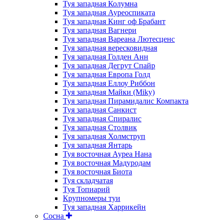
Туя западная Колумна
Туя западная Ауреоспиката
Туя западная Кинг оф Брабант
Туя западная Вагнери
Туя западная Вареана Лютесценс
Туя западная вересковидная
Туя западная Голден Анн
Туя западная Дегрут Спайр
Туя западная Европа Голд
Туя западная Еллоу Риббон
Туя западная Майки (Miky)
Туя западная Пирамидалис Компакта
Туя западная Санкист
Туя западная Спиралис
Туя западная Столвик
Туя западная Холмструп
Туя западная Янтарь
Туя восточная Ауреа Нана
Туя восточная Мадуродам
Туя восточная Биота
Туя складчатая
Туя Топиарий
Крупномеры туи
Туя западная Харрикейн
Сосна