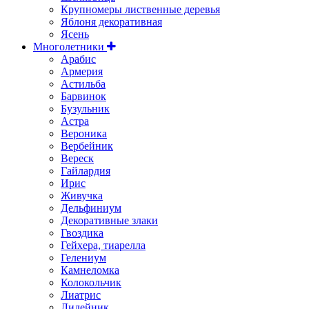
Крупномеры лиственные деревья
Яблоня декоративная
Ясень
Многолетники
Арабис
Армерия
Астильбa
Барвинок
Бузульник
Астра
Вероника
Вербейник
Вереск
Гайлардия
Ирис
Живучка
Дельфиниум
Декоративные злаки
Гвоздика
Гейхера, тиарелла
Гелениум
Камнеломка
Колокольчик
Лиатрис
Лилейник