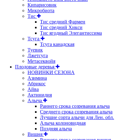
Кипарисовик
Микробиота
Тис
Тис средний Фармен
Тис средний Хикси
Тис ягодный Элегантиссима
Тсуга
Тсуга канадская
Туевик
Лжетсуга
Метасеквойя
Плодовые деревья
НОВИНКИ СЕЗОНА
Азимина
Абрикос
Айва
Актинидия
Алыча
Раннего срока созревания алыча
Среднего срока созревания алыча
Лучшие сорта алычи для Лен. обл.
Алыча колоновидная
Поздняя алыча
Вишня
Раннего срока созревания вишня