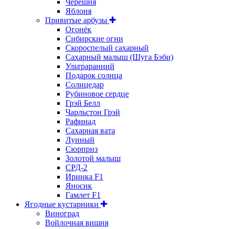
Черешня
Яблоня
Привитые арбузы
Огонёк
Сибирские огни
Скороспелый сахарный
Сахарный малыш (Шуга Бэби)
Ультраранний
Подарок солнца
Солнцедар
Рубиновое сердце
Грэй Белл
Чарльстон Грэй
Рафинад
Сахарная вата
Лунный
Сюрприз
Золотой малыш
СРД-2
Иринка F1
Яносик
Гамлет F1
Ягодные кустарники
Виноград
Войлочная вишня