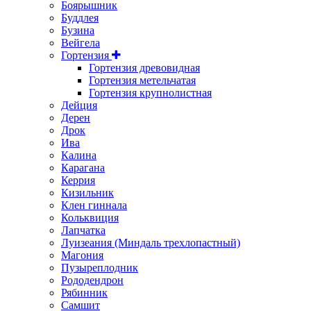
Боярышник
Буддлея
Бузина
Вейгела
Гортензия
Гортензия древовидная
Гортензия метельчатая
Гортензия крупнолистная
Дейция
Дерен
Дрок
Ива
Калина
Карагана
Керрия
Кизильник
Клен гиннала
Кольквиция
Лапчатка
Луизеания (Миндаль трехлопастный)
Магония
Пузыреплодник
Рододендрон
Рябинник
Самшит