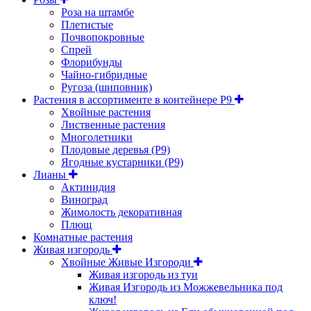
Роза на штамбе
Плетистые
Почвопокровные
Спрей
Флорибунды
Чайно-гибридные
Ругоза (шиповник)
Растения в ассортименте в контейнере P9
Хвойные растения
Лиственные растения
Многолетники
Плодовые деревья (Р9)
Ягодные кустарники (Р9)
Лианы
Актинидия
Виноград
Жимолость декоративная
Плющ
Комнатные растения
Живая изгородь
Хвойные Живые Изгороди
Живая изгородь из туи
Живая Изгородь из Можжевельника под
ключ!