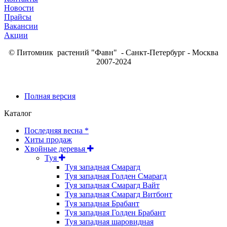
Новости
Прайсы
Вакансии
Акции
© Питомник растений "Фавн" - Санкт-Петербург - Москва
2007-2024
Полная версия
Каталог
Последняя весна *
Хиты продаж
Хвойные деревья
Туя
Туя западная Смарагд
Туя западная Голден Смарагд
Туя западная Смарагд Вайт
Туя западная Смарагд Витбонт
Туя западная Брабант
Туя западная Голден Брабант
Туя западная шаровидная