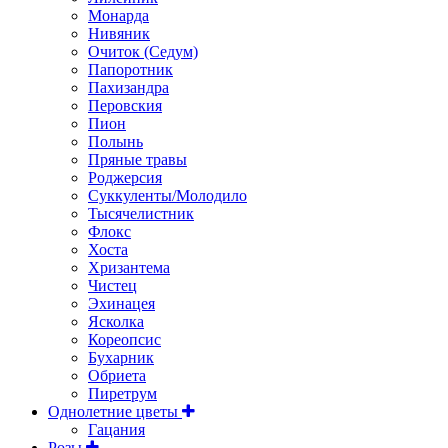
Монарда
Нивяник
Очиток (Седум)
Папоротник
Пахизандра
Перовския
Пион
Полынь
Пряные травы
Роджерсия
Суккуленты/Молодило
Тысячелистник
Флокс
Хоста
Хризантема
Чистец
Эхинацея
Ясколка
Кореопсис
Бухарник
Обриета
Пиретрум
Однолетние цветы
Гацания
Розы