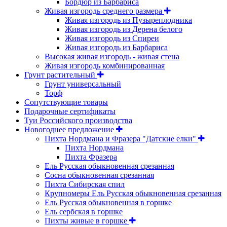
Бордюр из Барбариса
Живая изгородь среднего размера
Живая изгородь из Пузыреплодника
Живая изгородь из Дерена белого
Живая изгородь из Спиреи
Живая изгородь из Барбариса
Высокая живая изгородь - живая стена
Живая изгородь комбинированная
Грунт растительный
Грунт универсальный
Торф
Сопутствующие товары
Подарочные сертификаты
Туи Российского производства
Новогоднее предложение
Пихта Нордмана и Фразера "Датские елки"
Пихта Нордмана
Пихта Фразера
Ель Русская обыкновенная срезанная
Сосна обыкновенная срезанная
Пихта Сибирская спил
Крупномеры Ель Русская обыкновенная срезанная
Ель Русская обыкновенная в горшке
Ель сербская в горшке
Пихты живые в горшке