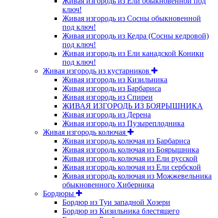
Живая изгородь из Ели обыкновенной под
ключ!
Живая изгородь из Сосны обыкновенной
под ключ!
Живая изгородь из Кедра (Сосны кедровой)
под ключ!
Живая изгородь из Ели канадской Коники
под ключ!
Живая изгородь из кустарников
Живая изгородь из Кизильника
Живая изгородь из Барбариса
Живая изгородь из Спиреи
ЖИВАЯ ИЗГОРОДЬ ИЗ БОЯРЫШНИКА
Живая изгородь из Дерена
Живая изгородь из Пузыреплодника
Живая изгородь колючая
Живая изгородь колючая из Барбариса
Живая изгородь колючая из Боярышника
Живая изгородь колючая из Ели русской
Живая изгородь колючая из Ели сербской
Живая изгородь колючая из Можжевельника
обыкновенного Хиберника
Бордюры
Бордюр из Туи западной Хозери
Бордюр из Кизильника блестящего